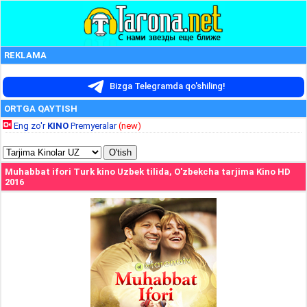
REKLAMA
Bizga Telegramda qo'shiling!
ORTGA QAYTISH
Eng zo'r
KINO
Premyeralar
(new)
Muhabbat ifori Turk kino Uzbek tilida, O'zbekcha tarjima Kino HD
2016