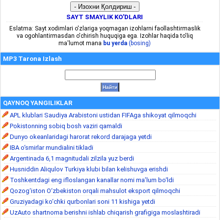
SAYT SMAYLIK KO'DLARI
Eslatma: Sayt xodimlari o'zlariga yoqmagan izohlarni faollashtirmaslik
va ogohlantirmasdan o'chirish huquqiga ega. Izohlar haqida to'liq
ma'lumot mana
bu yerda
(bosing)
MP3 Tarona Izlash
QAYNOQ YANGILIKLAR
APL klublari Saudiya Arabistoni ustidan FIFAga shikoyat qilmoqchi
Pokistonning sobiq bosh vaziri qamaldi
Dunyo okeanlaridagi harorat rekord darajaga yetdi
IBA o‘smirlar mundialini tikladi
Argentinada 6,1 magnitudali zilzila yuz berdi
Husniddin Aliqulov Turkiya klubi bilan kelishuvga erishdi
Toshkentdagi eng ifloslangan kanallar nomi ma’lum bo‘ldi
Qozog‘iston O‘zbekiston orqali mahsulot eksport qilmoqchi
Gruziyadagi ko‘chki qurbonlari soni 11 kishiga yetdi
UzAuto shartnoma berishni ishlab chiqarish grafigiga moslashtiradi