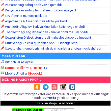
Pokistonning sobiq bosh vaziri qamaldi
Dunyo okeanlaridagi harorat rekord darajaga yetdi
IBA o‘smirlar mundialini tikladi
Argentinada 6,1 magnitudali zilzila yuz berdi
Husniddin Aliqulov Turkiya klubi bilan kelishuvga erishdi
Toshkentdagi eng ifloslangan kanallar nomi ma’lum bo‘ldi
Qozog‘iston O‘zbekiston orqali mahsulot eksport qilmoqchi
Gruziyadagi ko‘chki qurbonlari soni 11 kishiga yetdi
UzAuto shartnoma berishni ishlab chiqarish grafigiga moslashtiradi
MA'LUMOTLAR
Qiziqchilar Askiyasi
Komediya film va Seriallar
HD
Mobile Jingillar
(Goodok)
BIZNING HAQIQIY PROFIL
Saytimizda uchrayotgan xatoliklar, kamchiliklar va qo'shimcha takliflaringiz
haqida
Bu Yerda
yozib qoldiring!
Biz bilan aloqa
|
A'zo bo'lish