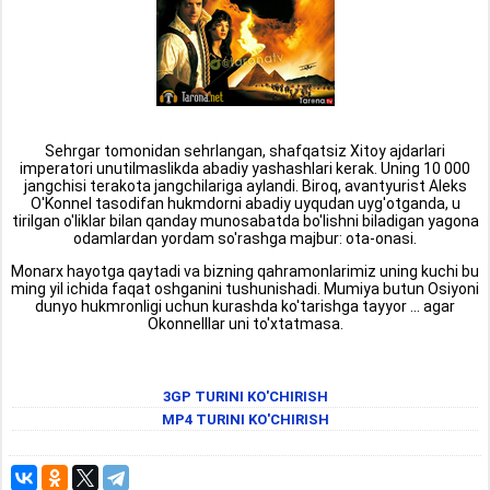
Sehrgar tomonidan sehrlangan, shafqatsiz Xitoy ajdarlari
imperatori unutilmaslikda abadiy yashashlari kerak. Uning 10 000
jangchisi terakota jangchilariga aylandi. Biroq, avantyurist Aleks
O'Konnel tasodifan hukmdorni abadiy uyqudan uyg'otganda, u
tirilgan o'liklar bilan qanday munosabatda bo'lishni biladigan yagona
odamlardan yordam so'rashga majbur: ota-onasi.
Monarx hayotga qaytadi va bizning qahramonlarimiz uning kuchi bu
ming yil ichida faqat oshganini tushunishadi. Mumiya butun Osiyoni
dunyo hukmronligi uchun kurashda ko'tarishga tayyor ... agar
Okonnelllar uni to'xtatmasa.
3GP TURINI KO'CHIRISH
MP4 TURINI KO'CHIRISH