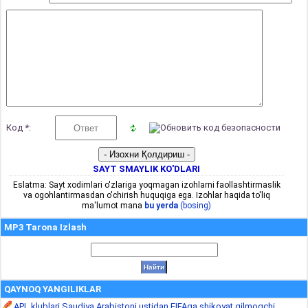
Код *:
SAYT SMAYLIK KO'DLARI
Eslatma: Sayt xodimlari o'zlariga yoqmagan izohlarni faollashtirmaslik
va ogohlantirmasdan o'chirish huquqiga ega. Izohlar haqida to'liq
ma'lumot mana
bu yerda
(bosing)
MP3 Tarona Izlash
QAYNOQ YANGILIKLAR
APL klublari Saudiya Arabistoni ustidan FIFAga shikoyat qilmoqchi