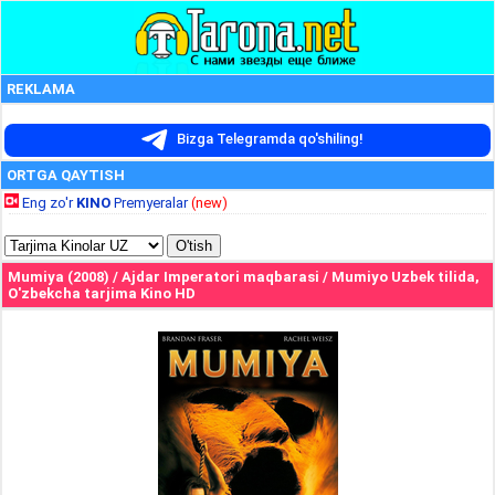
REKLAMA
Bizga Telegramda qo'shiling!
ORTGA QAYTISH
Eng zo'r
KINO
Premyeralar
(new)
Mumiya (2008) / Ajdar Imperatori maqbarasi / Mumiyo Uzbek tilida,
O'zbekcha tarjima Kino HD