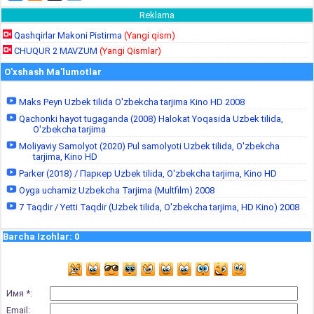
Reklama
Qashqirlar Makoni Pistirma
(Yangi qism)
CHUQUR 2 MAVZUM
(Yangi Qismlar)
O'xshash Ma'lumotlar
Maks Peyn Uzbek tilida O'zbekcha tarjima Kino HD 2008
Qachonki hayot tugaganda (2008) Halokat Yoqasida Uzbek tilida,
O'zbekcha tarjima
Moliyaviy Samolyot (2020) Pul samolyoti Uzbek tilida, O'zbekcha
tarjima, Kino HD
Parker (2018) / Паркер Uzbek tilida, O'zbekcha tarjima, Kino HD
Oyga uchamiz Uzbekcha Tarjima (Multfilm) 2008
7 Taqdir / Yetti Taqdir (Uzbek tilida, O'zbekcha tarjima, HD Kino) 2008
Barcha Izohlar
:
0
Имя *:
Email: