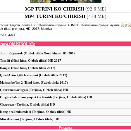
3GP TURINI KO'CHIRISH
(92,6 МБ)
MP4 TURINI KO'CHIRISH
(478 МБ)
гория
:
Tarjima Kinolar UZ
|
Жойлашган бўлим
:
ADMIN
|
Жойлашган бўлим
:
мумия
,
k tilida
,
premera
,
HD
,
2017
,
Mumiya
тинг
:
3.8
/
4
zuga Oid KINOLAR:
Tor 3 Ragnarok (O'zbek tilida Xorij kinosi HD) 2017
Tasodif (Hind kino, O'zbek tilida) HD 2017
Dangal (Hind kino, O'zbek tilida 2017)
Qirol Artur Qilich afsonasi (O'zbek tilida 2017)
Mahsus bo'lim 2 (Hind kino, O'zbek tilida 2017)
Qahramonlar ligasi (Tarjima, O'zbek tilida) HD
O'rgimchak odam yuqori kuchlanish (Tarjima, O'zbek tilida) HD
Chapaqay (Tarjima, O'zbek tilida) HD
Kong orol hukumdori (Tarjima, O'zbek tilida) HD
Misr Afsonasi (Tarjima, O'zbek tilida) HD
Реклама