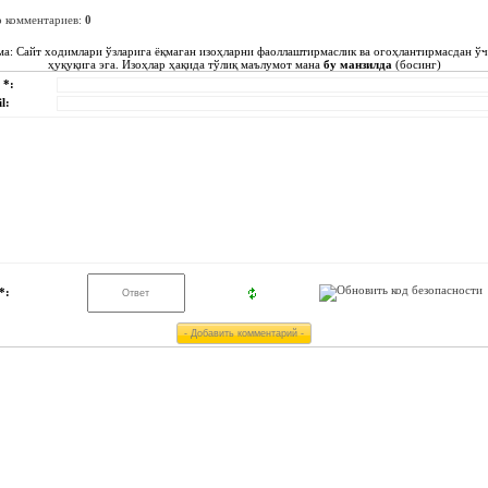
о комментариев
:
0
ма: Сайт ходимлари ўзларига ёқмаган изоҳларни фаоллаштирмаслик ва огоҳлантирмасдан ў
ҳуқуқига эга. Изоҳлар ҳақида тўлиқ маълумот мана
бу манзилда
(босинг)
 *:
l:
*: