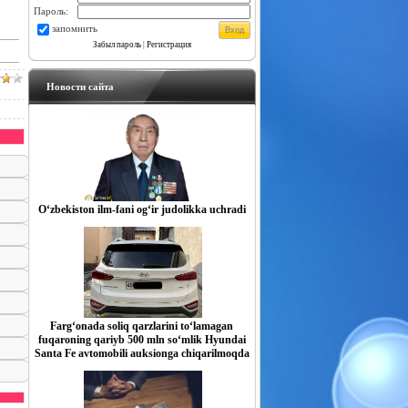
Пароль:
запомнить
Забыл пароль
|
Регистрация
Новости сайта
O‘zbekiston ilm-fani og‘ir judolikka uchradi
Farg‘onada soliq qarzlarini to‘lamagan
fuqaroning qariyb 500 mln so‘mlik Hyundai
Santa Fe avtomobili auksionga chiqarilmoqda