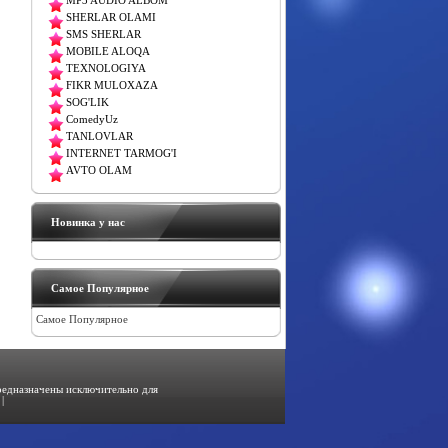
MP3 AUDIO ALBOM
SHERLAR OLAMI
SMS SHERLAR
MOBILE ALOQA
TEXNOLOGIYA
FIKR MULOXAZA
SOG'LIK
ComedyUz
TANLOVLAR
INTERNET TARMOG'I
AVTO OLAM
Новинка у нас
Самое Популярное
Самое Популярное
предназначены исключительно для
|