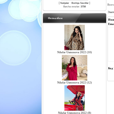
[
·
]
Natijalar
Boshqa Savollar
Всег
Barcha ovozlar:
3758
Элат
Фотоалбом
Имя
Emai
Nilufar Usmonova 2022 (10)
Код 
Nilufar Usmonova 2022 (12)
Nilufar Usmonova 2022 (8)