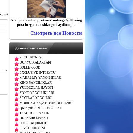
чириш
Andijonda sobiq prokuror sudyaga $100 ming
pora berganda ushlangani aytilmoqda
Смотреть все Новости
Дополнителное меню
SHOU-BIZNES
DUNYO XABARLARI
BOLLEWOOD
EXCLUSIVE INTERVYU
MAHALLIY YANGILIKLAR
KINO YANGILIKLARI
YULDUZLAR HAYOTI
SPORT YANGILIKLARI
SAYTLAR YANGILIGI
MOBILE ALOQA KOMPANIYALARI
QIZIQARLI MA'LUMOTLAR
TANQID va TAXLIL
DOLZARB MAVZU
FOTO TAQDIMOT
SEVGI DUNYOSI