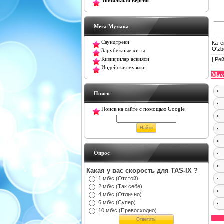
Мобильная версия
Мега Музыка
Саундтреки
Кате
O'zbe
Зарубежные хиты
Қизиқчилар аскияси
|
Рей
Индейская музыки
Mav
Поиск
Поиск на сайте с помощью Google
Oпрос
Какая у вас скорость для TAS-IX ?
1 мб/с (Отстой)
2 мб/с (Так себе)
4 мб/с (Отлично)
6 мб/с (Супер)
10 мб/с (Превосходно)