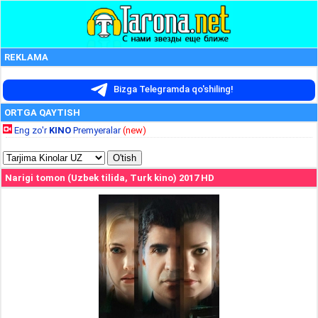
REKLAMA
Bizga Telegramda qo'shiling!
ORTGA QAYTISH
Eng zo'r
KINO
Premyeralar
(new)
Narigi tomon (Uzbek tilida, Turk kino) 2017 HD