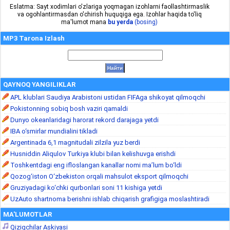
Eslatma: Sayt xodimlari o'zlariga yoqmagan izohlarni faollashtirmaslik
va ogohlantirmasdan o'chirish huquqiga ega. Izohlar haqida to'liq
ma'lumot mana
bu yerda
(bosing)
MP3 Tarona Izlash
QAYNOQ YANGILIKLAR
APL klublari Saudiya Arabistoni ustidan FIFAga shikoyat qilmoqchi
Pokistonning sobiq bosh vaziri qamaldi
Dunyo okeanlaridagi harorat rekord darajaga yetdi
IBA o‘smirlar mundialini tikladi
Argentinada 6,1 magnitudali zilzila yuz berdi
Husniddin Aliqulov Turkiya klubi bilan kelishuvga erishdi
Toshkentdagi eng ifloslangan kanallar nomi ma’lum bo‘ldi
Qozog‘iston O‘zbekiston orqali mahsulot eksport qilmoqchi
Gruziyadagi ko‘chki qurbonlari soni 11 kishiga yetdi
UzAuto shartnoma berishni ishlab chiqarish grafigiga moslashtiradi
MA'LUMOTLAR
Qiziqchilar Askiyasi