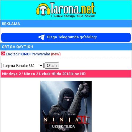
REKLAMA
Bizga Telegramda qo'shiling!
ORTGA QAYTISH
Eng zo'r
KINO
Premyeralar
(new)
Nindzya 2 / Ninza 2 Uzbek tilida 2013 kino HD