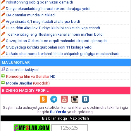
Pokistonning sobiq bosh vaziri qamaldi
Dunyo okeanlaridagi harorat rekord darajaga yetdi
IBA o‘smirlar mundialini tikladi
Argentinada 6,1 magnitudali zilzila yuz berdi
Husniddin Aliqulov Turkiya klubi bilan kelishuvga erishdi
Toshkentdagi eng ifloslangan kanallar nomi ma’lum bo‘ldi
Qozog‘iston O‘zbekiston orqali mahsulot eksport qilmoqchi
Gruziyadagi ko‘chki qurbonlari soni 11 kishiga yetdi
UzAuto shartnoma berishni ishlab chiqarish grafigiga moslashtiradi
MA'LUMOTLAR
Qiziqchilar Askiyasi
Komediya film va Seriallar
HD
Mobile Jingillar
(Goodok)
BIZNING HAQIQIY PROFIL
Saytimizda uchrayotgan xatoliklar, kamchiliklar va qo'shimcha takliflaringiz
haqida
Bu Yerda
yozib qoldiring!
Biz bilan aloqa
|
A'zo bo'lish