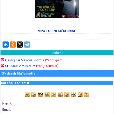
MP4 TURINI KO'CHIRISH
Reklama
Qashqirlar Makoni Pistirma
(Yangi qism)
CHUQUR 2 MAVZUM
(Yangi Qismlar)
O'xshash Ma'lumotlar
Barcha Izohlar
:
0
Имя *:
Email: