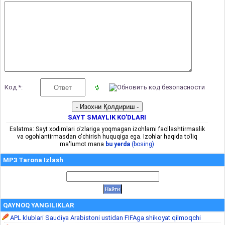
Код *:
SAYT SMAYLIK KO'DLARI
Eslatma: Sayt xodimlari o'zlariga yoqmagan izohlarni faollashtirmaslik
va ogohlantirmasdan o'chirish huquqiga ega. Izohlar haqida to'liq
ma'lumot mana
bu yerda
(bosing)
MP3 Tarona Izlash
QAYNOQ YANGILIKLAR
APL klublari Saudiya Arabistoni ustidan FIFAga shikoyat qilmoqchi