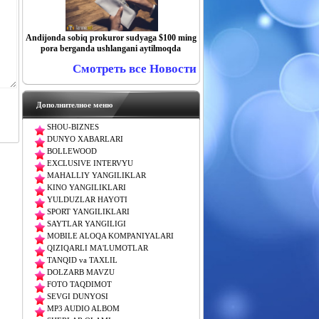
Andijonda sobiq prokuror sudyaga $100 ming
pora berganda ushlangani aytilmoqda
Смотреть все Новости
Дополнителное меню
SHOU-BIZNES
DUNYO XABARLARI
BOLLEWOOD
EXCLUSIVE INTERVYU
MAHALLIY YANGILIKLAR
KINO YANGILIKLARI
YULDUZLAR HAYOTI
SPORT YANGILIKLARI
SAYTLAR YANGILIGI
MOBILE ALOQA KOMPANIYALARI
QIZIQARLI MA'LUMOTLAR
TANQID va TAXLIL
DOLZARB MAVZU
FOTO TAQDIMOT
SEVGI DUNYOSI
MP3 AUDIO ALBOM