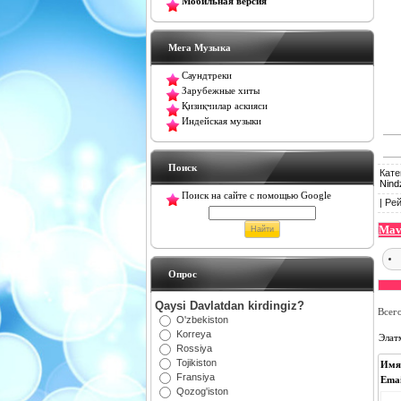
Мобильная версия
Мега Музыка
Саундтреки
Зарубежные хиты
Қизиқчилар аскияси
Индейская музыки
Поиск
Кате
Nind
Поиск на сайте с помощью Google
|
Рей
Mav
Oпрос
Qaysi Davlatdan kirdingiz?
Всег
O'zbekiston
Korreya
Элат
Rossiya
Tojikiston
Имя
Fransiya
Emai
Qozog'iston