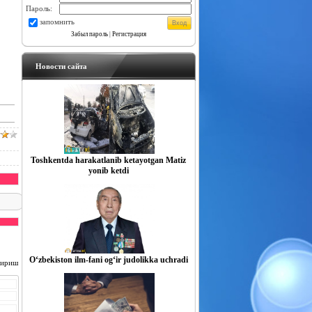
Пароль:
запомнить
Забыл пароль
|
Регистрация
Новости сайта
Toshkentda harakatlanib ketayotgan Matiz
yonib ketdi
O‘zbekiston ilm-fani og‘ir judolikka uchradi
чириш