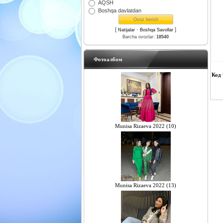
AQSH
Boshqa davlatdan
[
·
]
Natijalar
Boshqa Savollar
Barcha ovozlar:
18540
Фотоалбом
Код 
Munisa Rizaeva 2022 (10)
Munisa Rizaeva 2022 (13)