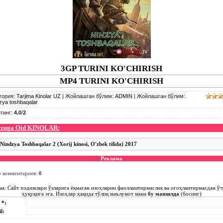
3GP TURINI KO'CHIRISH
MP4 TURINI KO'CHIRISH
гория
:
Tarjima Kinolar UZ
|
Жойлашган бўлим
:
ADMIN
|
Жойлашган бўлим
:
zya toshbaqalar
тинг
:
4.0
/
2
zuga Oid KINOLAR:
Nindzya Toshbaqalar 2 (Xorij kinosi, O'zbek tilida) 2017
Реклама
о комментариев
:
0
ма: Сайт ходимлари ўзларига ёқмаган изоҳларни фаоллаштирмаслик ва огоҳлантирмасдан ў
ҳуқуқига эга. Изоҳлар ҳақида тўлиқ маълумот мана
бу манзилда
(босинг)
 *:
l: