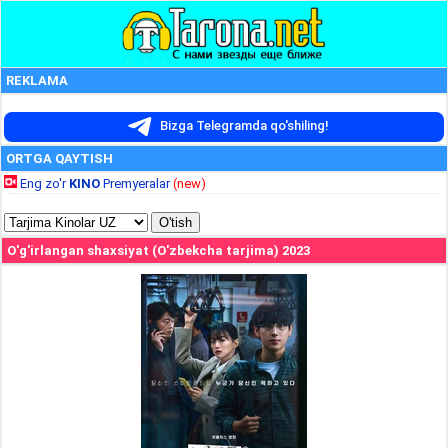
REKLAMA
Bizga Telegramda qo'shiling!
ORTGA QAYTISH
Eng zo'r
KINO
Premyeralar
(new)
O'g'irlangan shaxsiyat (O'zbekcha tarjima) 2023