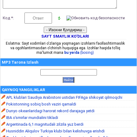
Код *:
SAYT SMAYLIK KO'DLARI
Eslatma: Sayt xodimlari o'zlariga yoqmagan izohlarni faollashtirmaslik
va ogohlantirmasdan o'chirish huquqiga ega. Izohlar haqida to'liq
ma'lumot mana
bu yerda
(bosing)
MP3 Tarona Izlash
QAYNOQ YANGILIKLAR
APL klublari Saudiya Arabistoni ustidan FIFAga shikoyat qilmoqchi
Pokistonning sobiq bosh vaziri qamaldi
Dunyo okeanlaridagi harorat rekord darajaga yetdi
IBA o‘smirlar mundialini tikladi
Argentinada 6,1 magnitudali zilzila yuz berdi
Husniddin Aliqulov Turkiya klubi bilan kelishuvga erishdi