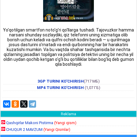
Yo'qotilgan smartfon noto'g'ri qo'llarga tushadi. Tajovuzkor hamma
narsani shunday sozlaydiki, qiz telefonni uning xizmatiga olib
borish uchun keladi va qulfni ochish kodini beradi — u qurilmaga
josus dasturini o'rnatadi va endi qurbonining har bir harakatini
kuzatishi mumkin. Va bu vaqtda shahar tashqarisida bir nechta
qizlarning jasadlari topilgan va politsiya detektivi uning bir necha yil
oldin uydan qochib ketgan o'g'li bu qotilliklar bilan bog'liq deb gumon
qila boshlaydi.
3GP TURINI KO'CHIRISH
(717 МБ)
MP4 TURINI KO'CHIRISH
(1,07 ГБ)
Reklama
Qashqirlar Makoni Pistirma
(Yangi qism)
CHUQUR 2 MAVZUM
(Yangi Qismlar)