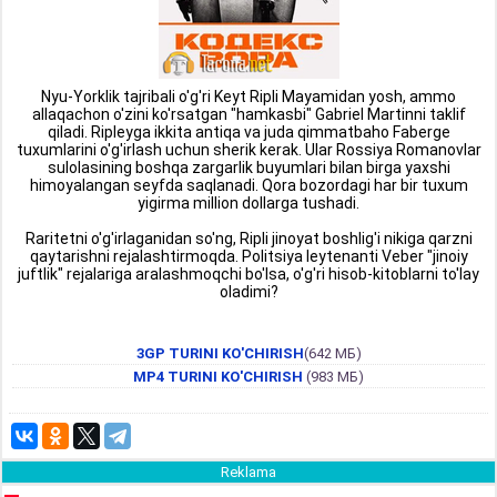
Nyu-Yorklik tajribali o'g'ri Keyt Ripli Mayamidan yosh, ammo
allaqachon o'zini ko'rsatgan "hamkasbi" Gabriel Martinni taklif
qiladi. Ripleyga ikkita antiqa va juda qimmatbaho Faberge
tuxumlarini o'g'irlash uchun sherik kerak. Ular Rossiya Romanovlar
sulolasining boshqa zargarlik buyumlari bilan birga yaxshi
himoyalangan seyfda saqlanadi. Qora bozordagi har bir tuxum
yigirma million dollarga tushadi.
Raritetni o'g'irlaganidan so'ng, Ripli jinoyat boshlig'i nikiga qarzni
qaytarishni rejalashtirmoqda. Politsiya leytenanti Veber "jinoiy
juftlik" rejalariga aralashmoqchi bo'lsa, o'g'ri hisob-kitoblarni to'lay
oladimi?
3GP TURINI KO'CHIRISH
(642 МБ)
MP4 TURINI KO'CHIRISH
(983 МБ)
Reklama