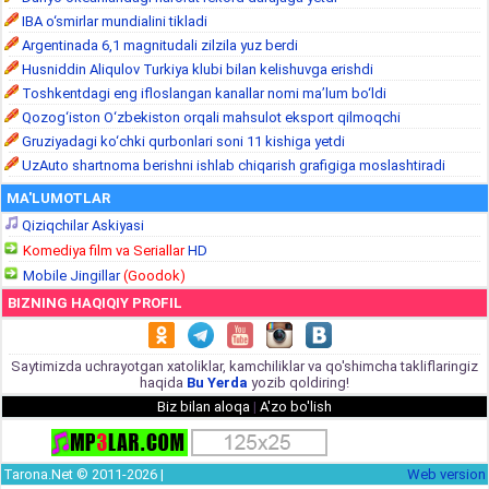
IBA o‘smirlar mundialini tikladi
Argentinada 6,1 magnitudali zilzila yuz berdi
Husniddin Aliqulov Turkiya klubi bilan kelishuvga erishdi
Toshkentdagi eng ifloslangan kanallar nomi ma’lum bo‘ldi
Qozog‘iston O‘zbekiston orqali mahsulot eksport qilmoqchi
Gruziyadagi ko‘chki qurbonlari soni 11 kishiga yetdi
UzAuto shartnoma berishni ishlab chiqarish grafigiga moslashtiradi
MA'LUMOTLAR
Qiziqchilar Askiyasi
Komediya film va Seriallar
HD
Mobile Jingillar
(Goodok)
BIZNING HAQIQIY PROFIL
Saytimizda uchrayotgan xatoliklar, kamchiliklar va qo'shimcha takliflaringiz
haqida
Bu Yerda
yozib qoldiring!
Biz bilan aloqa
|
A'zo bo'lish
Tarona.Net © 2011-2026 |
Web version