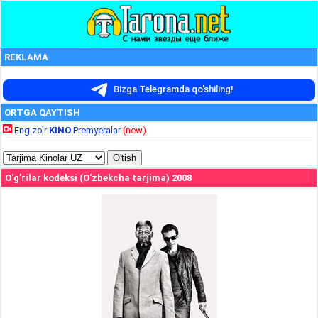
REKLAMA
Bizga Telegramda qo'shiling!
ORTGA QAYTISH
Eng zo'r
KINO
Premyeralar
(new)
O'g'rilar kodeksi (O'zbekcha tarjima) 2008