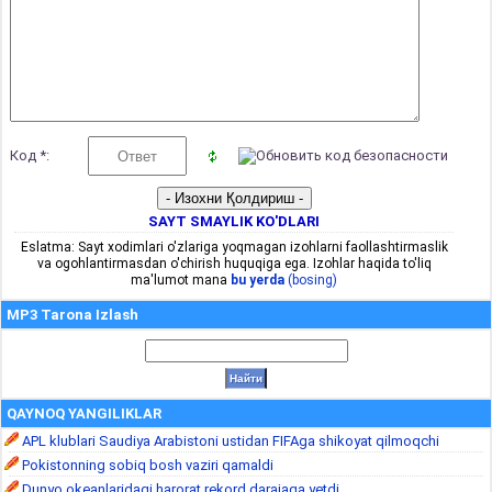
Код *:
SAYT SMAYLIK KO'DLARI
Eslatma: Sayt xodimlari o'zlariga yoqmagan izohlarni faollashtirmaslik
va ogohlantirmasdan o'chirish huquqiga ega. Izohlar haqida to'liq
ma'lumot mana
bu yerda
(bosing)
MP3 Tarona Izlash
QAYNOQ YANGILIKLAR
APL klublari Saudiya Arabistoni ustidan FIFAga shikoyat qilmoqchi
Pokistonning sobiq bosh vaziri qamaldi
Dunyo okeanlaridagi harorat rekord darajaga yetdi