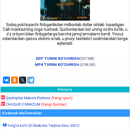
Sobiq politsiyachi firibgarlikdan millionlab dollar ishlab topadigan
Call-markazning iziga tushadi. Qurbonlardan biri uning xotini bo'lib, u
o'z ixtiyori bilan firibgarlarga barcha jamg'armalarni berdi. Yovuz
odamlardan qasos olishni istab, u jinoiy tashkilot xodimlaridan biriga
aylanadi.
3GP TURINI KO'CHIRISH
(557 MB)
MP4 TURINI KO'CHIRISH
(0.98 GB)
Reklama
Qashqirlar Makoni Pistirma
(Yangi qism)
CHUQUR 2 MAVZUM
(Yangi Qismlar)
O'xshash Ma'lumotlar
Yolg'iz bo'ri (O'zbekcha Tarjima Kino 2021)