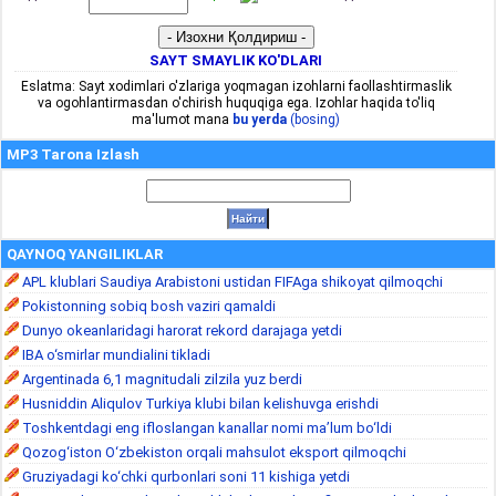
SAYT SMAYLIK KO'DLARI
Eslatma: Sayt xodimlari o'zlariga yoqmagan izohlarni faollashtirmaslik
va ogohlantirmasdan o'chirish huquqiga ega. Izohlar haqida to'liq
ma'lumot mana
bu yerda
(bosing)
MP3 Tarona Izlash
QAYNOQ YANGILIKLAR
APL klublari Saudiya Arabistoni ustidan FIFAga shikoyat qilmoqchi
Pokistonning sobiq bosh vaziri qamaldi
Dunyo okeanlaridagi harorat rekord darajaga yetdi
IBA o‘smirlar mundialini tikladi
Argentinada 6,1 magnitudali zilzila yuz berdi
Husniddin Aliqulov Turkiya klubi bilan kelishuvga erishdi
Toshkentdagi eng ifloslangan kanallar nomi ma’lum bo‘ldi
Qozog‘iston O‘zbekiston orqali mahsulot eksport qilmoqchi
Gruziyadagi ko‘chki qurbonlari soni 11 kishiga yetdi