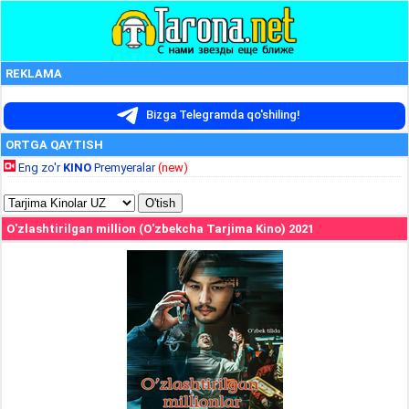
REKLAMA
Bizga Telegramda qo'shiling!
ORTGA QAYTISH
Eng zo'r
KINO
Premyeralar
(new)
O'zlashtirilgan million (O'zbekcha Tarjima Kino) 2021