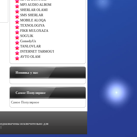
MP3 AUDIO ALBOM
SHERLAR OLAMI
SMS SHERLAR
MOBILE ALOQA
TEXNOLOGIYA
FIKR MULOXAZA
SOG'LIK
ComedyUz
TANLOVLAR
INTERNET TARMOG'I
AVTO OLAM
Новинка у нас
Самое Популярное
Самое Популярное
предназначены исключительно для
|