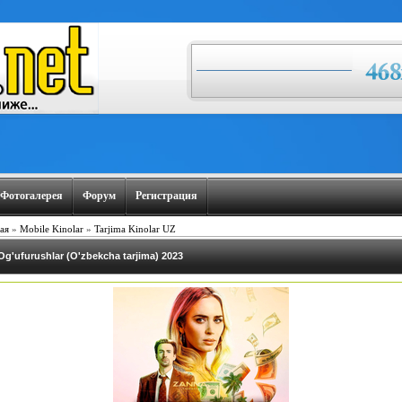
Фотогалерея
Форум
Регистрация
ая
»
Mobile Kinolar
»
Tarjima Kinolar UZ
Og'ufurushlar (O'zbekcha tarjima) 2023