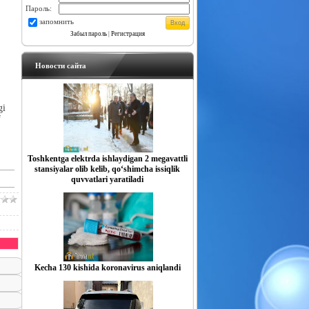
Пароль:
запомнить
Забыл пароль
|
Регистрация
Новости сайта
gi
f
Toshkentga elektrda ishlaydigan 2 megavattli
stansiyalar olib kelib, qo‘shimcha issiqlik
quvvatlari yaratiladi
Kecha 130 kishida koronavirus aniqlandi