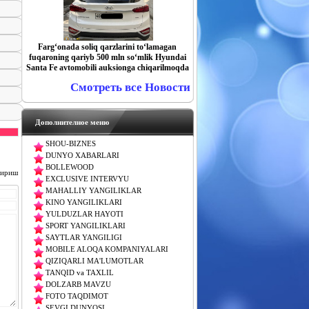
Farg‘onada soliq qarzlarini to‘lamagan
fuqaroning qariyb 500 mln so‘mlik Hyundai
Santa Fe avtomobili auksionga chiqarilmoqda
Смотреть все Новости
Дополнителное меню
SHOU-BIZNES
DUNYO XABARLARI
BOLLEWOOD
чириш
EXCLUSIVE INTERVYU
MAHALLIY YANGILIKLAR
KINO YANGILIKLARI
YULDUZLAR HAYOTI
SPORT YANGILIKLARI
SAYTLAR YANGILIGI
MOBILE ALOQA KOMPANIYALARI
QIZIQARLI MA'LUMOTLAR
TANQID va TAXLIL
DOLZARB MAVZU
FOTO TAQDIMOT
SEVGI DUNYOSI