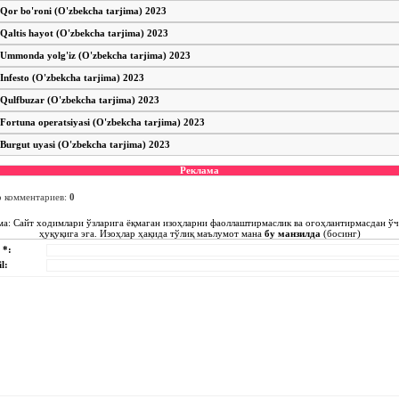
Qor bo'roni (O'zbekcha tarjima) 2023
Qaltis hayot (O'zbekcha tarjima) 2023
Ummonda yolg'iz (O'zbekcha tarjima) 2023
Infesto (O'zbekcha tarjima) 2023
Qulfbuzar (O'zbekcha tarjima) 2023
Fortuna operatsiyasi (O'zbekcha tarjima) 2023
Burgut uyasi (O'zbekcha tarjima) 2023
Реклама
о комментариев
:
0
ма: Сайт ходимлари ўзларига ёқмаган изоҳларни фаоллаштирмаслик ва огоҳлантирмасдан ў
ҳуқуқига эга. Изоҳлар ҳақида тўлиқ маълумот мана
бу манзилда
(босинг)
 *:
l: