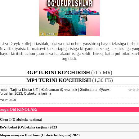
Liza Dreyk kollejni tashlab, o'zi va qizi uchun yaxshiroq hayot izlashga tushdi.
uvaffaqiyatsiz farmatsevtika startapiga ishga kirganidan so'ng, u shirkatga yan
hayot kiritish uchun jasorat va harakatni ishga soldi. Biroq, katta pul bilan xav
tug'iladi.
3GP TURINI KO'CHIRISH
(765 МБ)
MP4 TURINI KO'CHIRISH
(1,30 ГБ)
гория
:
Tarjima Kinolar UZ
|
Жойлашган бўлим
:
bek
|
Жойлашган бўлим
:
furushlar
,
2023
,
O'zbekcha tarjima
тинг
:
0.0
/
0
zuga Oid KINOLAR:
Chon-I (O'zbekcha tarjima)
Bo'ri bolasi (O'zbekcha tarjima) 2023
Majnu missiyasi Hind kino (O'zbekcha tarjima) 2023