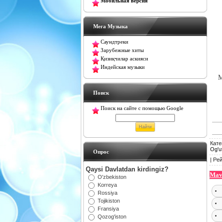
Мобильная версия
Мега Музыка
Саундтреки
Зарубежные хиты
Қизиқчилар аскияси
Индейская музыки
M
Поиск
Поиск на сайте с помощью Google
Кате
Og'u
Oпрос
|
Рей
Qaysi Davlatdan kirdingiz?
Mav
O'zbekiston
Korreya
Rossiya
Tojikiston
Fransiya
Qozog'iston