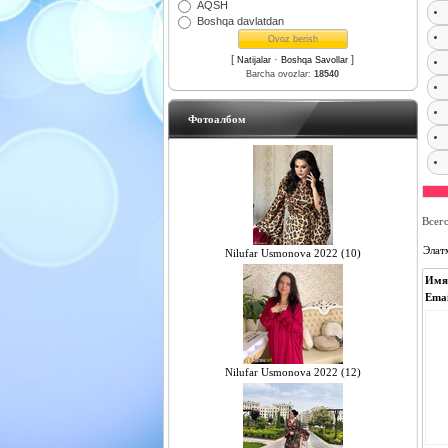
AQSH
Boshqa davlatdan
[
·
]
Natijalar
Boshqa Savollar
Barcha ovozlar:
18540
Фотоалбом
Всег
Элат
Nilufar Usmonova 2022 (10)
Имя
Emai
Nilufar Usmonova 2022 (12)