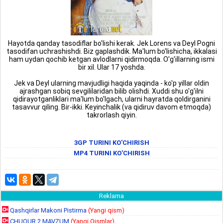
Hayotda qanday tasodiflar bo'lishi kerak. Jek Lorens va Deyl Pogni
tasodifan uchrashishdi. Biz gaplashdik. Ma'lum bo'lishicha, ikkalasi
ham uydan qochib ketgan avlodlarni qidirmoqda. O'g'illarning ismi
bir xil. Ular 17 yoshda.
Jek va Deyl ularning mavjudligi haqida yaqinda - ko'p yillar oldin
ajrashgan sobiq sevgililaridan bilib olishdi. Xuddi shu o'g'ilni
qidirayotganliklari ma'lum bo'lgach, ularni hayratda qoldirganini
tasavvur qiling. Bir-ikki. Keyinchalik (va qidiruv davom etmoqda)
takrorlash qiyin.
3GP TURINI KO'CHIRISH
MP4 TURINI KO'CHIRISH
Reklama
Qashqirlar Makoni Pistirma
(Yangi qism)
CHUQUR 2 MAVZUM
(Yangi Qismlar)