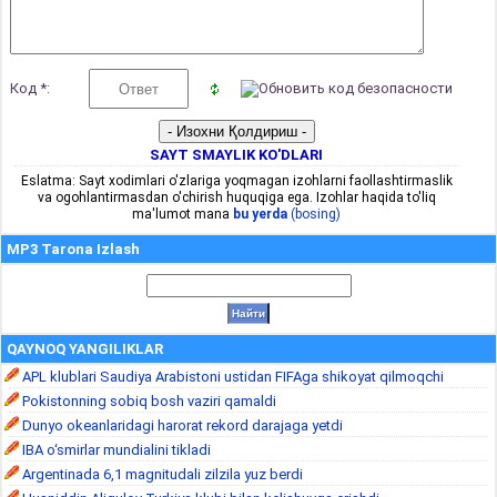
Код *:
SAYT SMAYLIK KO'DLARI
Eslatma: Sayt xodimlari o'zlariga yoqmagan izohlarni faollashtirmaslik
va ogohlantirmasdan o'chirish huquqiga ega. Izohlar haqida to'liq
ma'lumot mana
bu yerda
(bosing)
MP3 Tarona Izlash
QAYNOQ YANGILIKLAR
APL klublari Saudiya Arabistoni ustidan FIFAga shikoyat qilmoqchi
Pokistonning sobiq bosh vaziri qamaldi
Dunyo okeanlaridagi harorat rekord darajaga yetdi
IBA o‘smirlar mundialini tikladi
Argentinada 6,1 magnitudali zilzila yuz berdi