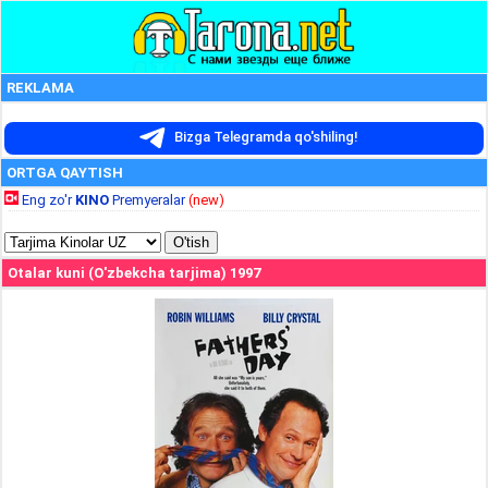
REKLAMA
Bizga Telegramda qo'shiling!
ORTGA QAYTISH
Eng zo'r
KINO
Premyeralar
(new)
Otalar kuni (O'zbekcha tarjima) 1997