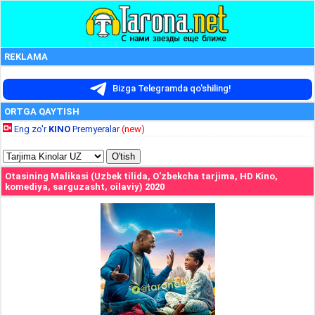
REKLAMA
Bizga Telegramda qo'shiling!
ORTGA QAYTISH
Eng zo'r
KINO
Premyeralar
(new)
Otasining Malikasi (Uzbek tilida, O'zbekcha tarjima, HD Kino,
komediya, sarguzasht, oilaviy) 2020