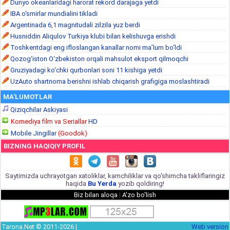
Dunyo okeanlaridagi harorat rekord darajaga yetdi
IBA o‘smirlar mundialini tikladi
Argentinada 6,1 magnitudali zilzila yuz berdi
Husniddin Aliqulov Turkiya klubi bilan kelishuvga erishdi
Toshkentdagi eng ifloslangan kanallar nomi ma’lum bo‘ldi
Qozog‘iston O‘zbekiston orqali mahsulot eksport qilmoqchi
Gruziyadagi ko‘chki qurbonlari soni 11 kishiga yetdi
UzAuto shartnoma berishni ishlab chiqarish grafigiga moslashtiradi
MA'LUMOTLAR
Qiziqchilar Askiyasi
Komediya film va Seriallar
HD
Mobile Jingillar
(Goodok)
BIZNING HAQIQIY PROFIL
Saytimizda uchrayotgan xatoliklar, kamchiliklar va qo'shimcha takliflaringiz
haqida
Bu Yerda
yozib qoldiring!
Biz bilan aloqa
|
A'zo bo'lish
Tarona.Net © 2011-2026 |
Web version