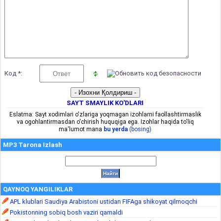
Код *:
SAYT SMAYLIK KO'DLARI
Eslatma: Sayt xodimlari o'zlariga yoqmagan izohlarni faollashtirmaslik
va ogohlantirmasdan o'chirish huquqiga ega. Izohlar haqida to'liq
ma'lumot mana
bu yerda
(bosing)
MP3 Tarona Izlash
QAYNOQ YANGILIKLAR
APL klublari Saudiya Arabistoni ustidan FIFAga shikoyat qilmoqchi
Pokistonning sobiq bosh vaziri qamaldi