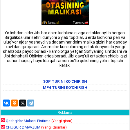
Yotishdan oldin Jibi har doim kichkina qiziga ertaklar aytib bergan.
Birgalikda ular sehrli dunyoni o'ylab topdilar, u erda kichkina peri va
ulug'vor ajdar yashaydi va dadam har doim malika qizini har qanday
xavfdan qutqaradi. Ammo bir kuni ularning ertak dunyosida yangi
shahzoda paydo bo'ladi - kamolotga yetgan Sofiyaning sinfdoshi va
Jibi dahshatli Oblivion eriga boradi. Jibi qayg'uli ertakdan chiqib, qizi
uchun haqiqiy hayotda qahramon bo'lib qolishning yo'lini topishi
kerak.
3GP TURINI KO'CHIRISH
MP4 TURINI KO'CHIRISH
Reklama
Qashqirlar Makoni Pistirma
(Yangi qism)
CHUQUR 2 MAVZUM
(Yangi Qismlar)