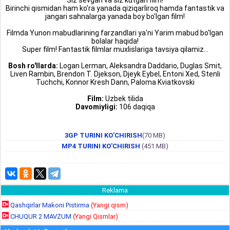
Siz sevgan va siz kutgan film!
Birinchi qismidan ham ko'ra yanada qiziqarliroq hamda fantastik va
jangari sahnalarga yanada boy bo'lgan film!
Filmda Yunon mabudlarining farzandlari ya'ni Yarim mabud bo'lgan
bolalar haqida!
Super film! Fantastik filmlar muxlislariga tavsiya qilamiz...
Bosh ro'llarda:
Logan Lerman, Aleksandra Daddario, Duglas Smit,
Liven Rambin, Brendon T. Djekson, Djeyk Eybel, Entoni Xed, Stenli
Tuchchi, Konnor Kresh Dann, Paloma Kviatkovski
Film:
Uzbek tilida
Davomiyligi:
106 daqiqa
3GP TURINI KO'CHIRISH
(70 MB)
MP4 TURINI KO'CHIRISH
(451 MB)
Reklama
Qashqirlar Makoni Pistirma
(Yangi qism)
CHUQUR 2 MAVZUM
(Yangi Qismlar)