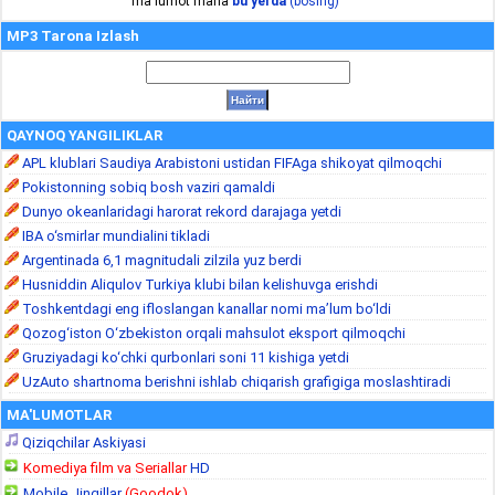
ma'lumot mana
bu yerda
(bosing)
MP3 Tarona Izlash
QAYNOQ YANGILIKLAR
APL klublari Saudiya Arabistoni ustidan FIFAga shikoyat qilmoqchi
Pokistonning sobiq bosh vaziri qamaldi
Dunyo okeanlaridagi harorat rekord darajaga yetdi
IBA o‘smirlar mundialini tikladi
Argentinada 6,1 magnitudali zilzila yuz berdi
Husniddin Aliqulov Turkiya klubi bilan kelishuvga erishdi
Toshkentdagi eng ifloslangan kanallar nomi ma’lum bo‘ldi
Qozog‘iston O‘zbekiston orqali mahsulot eksport qilmoqchi
Gruziyadagi ko‘chki qurbonlari soni 11 kishiga yetdi
UzAuto shartnoma berishni ishlab chiqarish grafigiga moslashtiradi
MA'LUMOTLAR
Qiziqchilar Askiyasi
Komediya film va Seriallar
HD
Mobile Jingillar
(Goodok)