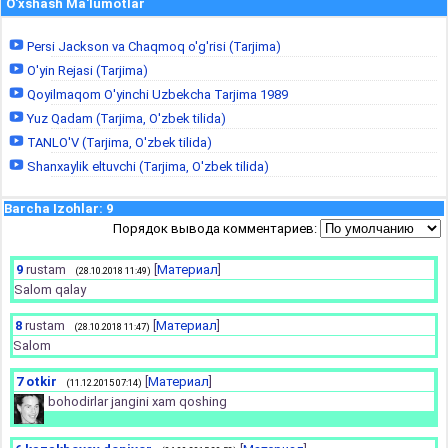
O'xshash Ma'lumotlar
Persi Jackson va Chaqmoq o'g'risi (Tarjima)
O'yin Rejasi (Tarjima)
Qoyilmaqom O'yinchi Uzbekcha Tarjima 1989
Yuz Qadam (Tarjima, O'zbek tilida)
TANLO'V (Tarjima, O'zbek tilida)
Shanxaylik eltuvchi (Tarjima, O'zbek tilida)
Barcha Izohlar
:
9
Порядок вывода комментариев:
9
rustam
[
Материал
]
(28.10.2018 11:49)
Salom qalay
8
rustam
[
Материал
]
(28.10.2018 11:47)
Salom
7
otkir
[
Материал
]
(11.12.2015 07:14)
bohodirlar jangini xam qoshing