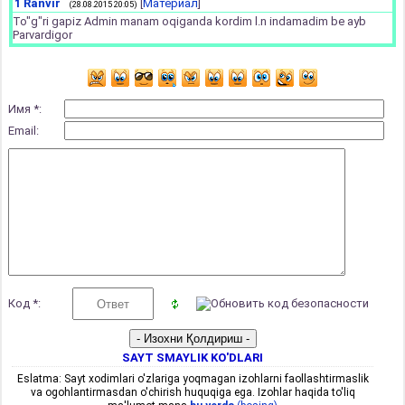
1
Ranvir
[
Материал
]
(28.08.2015 20:05)
To"g"ri gapiz Admin manam oqiganda kordim l.n indamadim be ayb
Parvardigor
Имя *:
Email:
Код *:
SAYT SMAYLIK KO'DLARI
Eslatma: Sayt xodimlari o'zlariga yoqmagan izohlarni faollashtirmaslik
va ogohlantirmasdan o'chirish huquqiga ega. Izohlar haqida to'liq