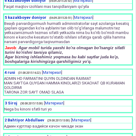
6
kazakboyev doniyor
[
Материал
]
(06.09.2015 20:53)
Faqat maqtov izohlani mas tanqidlaniyam qo'yila
5
kazakboyev doniyor
[
Материал
]
(06.09.2015 20:51)
Beayb parvardigormush hurmatli administratorlar sayt azolariga kesatiq
gaplani qigandan ko'ra ayblarini tan olib to'g'irlanga malumotni tez
yetkazamizmush tezmas sifatli yetkazila nima bu ko'rib bo'midi mambu
kinoni e karoche kesatuni to'xtatib ishilani sifatiga qarab qilila hamma
narsani parvardigorga taqivurmasdan
Javob
:
Agar mobil turida yaxshi ko'ra olmagan bo'lsangiz sifatli
turini ko'rishni tavsiya qilamiz,
Agar bizning ishlashimiz yoqmasa bu kabi saytlar juda ko'p,
boshqalariga kirishingizga qarshiligimiz yo'q.
4
rusi
[
Материал
]
(31.08.2015 16:22)
ADMIN HD FARMATINI QUYIN OLDINDAN RAXMAT
MAN SAYTGA QUYGAN HAMMA KINOLARIZI SKACHAT QB KURAMAN
QOLDIRMI
TARONA ZOR SAYT OMAD SLAGA
3
Siroj
[
Материал
]
(30.08.2015 15:38)
Nega bu kinoni sfatli turi yo
2
Bahtiyor Abdullaev
[
Материал
]
(29.08.2015 13:00)
Админ куртлар вадийси качон чикади экан