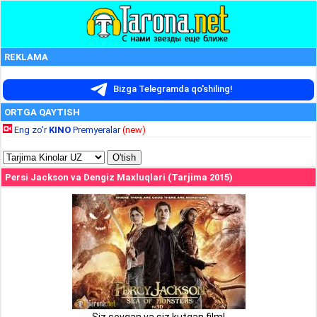
REKLAMA
Bizga Telegramda qo'shiling!
ORTGA QAYTISH
Eng zo'r
KINO
Premyeralar
(new)
Persi Jackson va Dengiz Maxluqlari (Tarjima 2015)