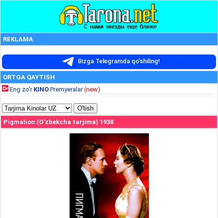
REKLAMA
Bizga Telegramda qo'shiling!
ORTGA QAYTISH
Eng zo'r
KINO
Premyeralar
(new)
Pigmalion (O'zbekcha tarjima) 1938