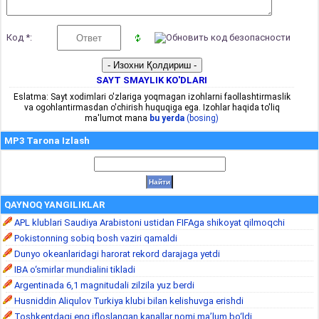
Код *:
SAYT SMAYLIK KO'DLARI
Eslatma: Sayt xodimlari o'zlariga yoqmagan izohlarni faollashtirmaslik
va ogohlantirmasdan o'chirish huquqiga ega. Izohlar haqida to'liq
ma'lumot mana
bu yerda
(bosing)
MP3 Tarona Izlash
QAYNOQ YANGILIKLAR
APL klublari Saudiya Arabistoni ustidan FIFAga shikoyat qilmoqchi
Pokistonning sobiq bosh vaziri qamaldi
Dunyo okeanlaridagi harorat rekord darajaga yetdi
IBA o‘smirlar mundialini tikladi
Argentinada 6,1 magnitudali zilzila yuz berdi
Husniddin Aliqulov Turkiya klubi bilan kelishuvga erishdi
Toshkentdagi eng ifloslangan kanallar nomi ma’lum bo‘ldi