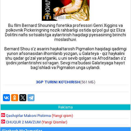
Bu film Bernard Shouning fonetika professori Genri Xiggins va
polkovnik Pickeringning nozik rahbarligi ostida qo'pol gul qiz Eliza
Dolitlni nafis sotsialistga aylantirish haqidagi pyesasining birinchi
moslashuvi.
Bernard Shou o'z asarini haykaltarosh Pigmalion haqidagi qadimgi
yunon afsonasidan ilhomlanib yozgan, u Galateya - qiz haykalini
shu qadar go'zal yaratganki, u uni sevib qolgan va Afroditadan o'z
ijodini jonlantirishni so'ragan. Sevgi ma'budasi Galateyaga hayot
bag'ishladi va Pigmalion unga uylandi.
3GP TURINI KO'CHIRISH
(561 МБ)
Reklama
Qashqirlar Makoni Pistirma
(Yangi qism)
CHUQUR 2 MAVZUM
(Yangi Qismlar)
O'xshash Ma'lumotlar