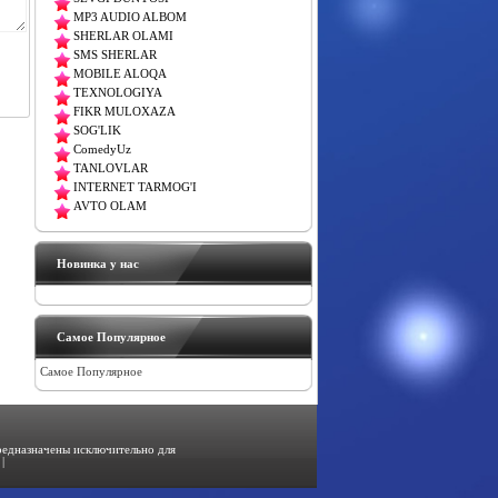
MP3 AUDIO ALBOM
SHERLAR OLAMI
SMS SHERLAR
MOBILE ALOQA
TEXNOLOGIYA
FIKR MULOXAZA
SOG'LIK
ComedyUz
TANLOVLAR
INTERNET TARMOG'I
AVTO OLAM
Новинка у нас
Самое Популярное
Самое Популярное
предназначены исключительно для
|