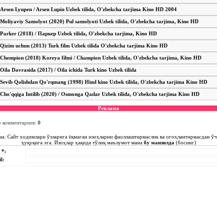
Arsen Lyupen / Arsen Lupin Uzbek tilida, O'zbekcha tarjima Kino HD 2004
Moliyaviy Samolyot (2020) Pul samolyoti Uzbek tilida, O'zbekcha tarjima, Kino HD
Parker (2018) / Паркер Uzbek tilida, O'zbekcha tarjima, Kino HD
Qizim uchun (2013) Turk film Uzbek tilida O'zbekcha tarjima Kino HD
Chempion (2018) Koreya filmi / Champion Uzbek tilida, O'zbekcha tarjima, Kino HD
Oila Davrasida (2017) / Oila ichida Turk kino Uzbek tilida
Sevib Qolishdan Qo'rqmang (1998) Hind kino Uzbek tilida, O'zbekcha tarjima Kino HD
Cho'qqiga Intilib (2020) / Osmonga Qadar Uzbek tilida, O'zbekcha tarjima Kino HD
Реклама
о комментариев
:
0
ма: Сайт ходимлари ўзларига ёқмаган изоҳларни фаоллаштирмаслик ва огоҳлантирмасдан ў
ҳуқуқига эга. Изоҳлар ҳақида тўлиқ маълумот мана
бу манзилда
(босинг)
 *:
l: