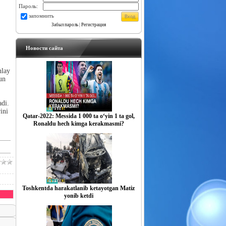
Пароль:
запомнить
Забыл пароль
|
Регистрация
Новости сайта
nlay
hun
adi.
ini
Qatar-2022: Messida 1 000 ta o‘yin 1 ta gol,
Ronaldu hech kimga kerakmasmi?
Toshkentda harakatlanib ketayotgan Matiz
yonib ketdi