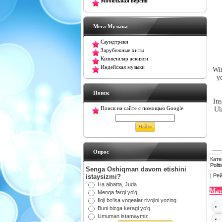
Мобильная версия
Мега Музыка
Саундтреки
Зарубежные хиты
Қизиқчилар аскияси
Индейская музыки
Win
yo
Поиск
Ins
Поиск на сайте с помощью Google
Ul
Oпрос
Кате
Polit
Senga Oshiqman davom etishini
|
Рей
istaysizmi?
Ha albatta, Juda
Mav
Menga farqi yo'q
Iloji bo'lsa voqealar rivojini yozing
Buni bizga keragi yo'q
Umuman istamaymiz