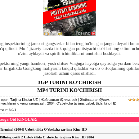
g inspektorining jamoasi gangsterlar bilan teng bo'lmagan jangda deyarli butu
'q qilindi. Mo " jizaviy tarzda tirik qolgan politsiyachi do'stlarining o'limi uc
o'zini ayblaydi va spirtli ichimliklarni unutishni boshlaydi.
pektorning yangi hamkori, yosh ofitser Vinguga hayotga qaytishga yordam ber
ar birgalikda Gongkong mafiyasini tanqid qiladilar va o'z o'rtoqlarining qotillar
jazolash uchun qasos olishadi.
3GP TURINI KO'CHIRISH
MP4 TURINI KO'CHIRISH
гория
:
Tarjima Kinolar UZ
|
Жойлашган бўлим
:
bek
|
Жойлашган бўлим
:
siyachilarning yangi sarguzash
,
2004
,
O'zbekcha tarjima
,
uzbek tilida
,
kino HD
тинг
:
3.0
/
1
zuga Oid KINOLAR:
Terminal (2004) Uzbek tilida O'zbekcha tarjima Kino HD
Billning qotili 2 Uzbek tilida O'zbekcha tarjima Kino HD 2004