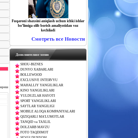
Fuqaroni shaxsini aniqlash uchun ichki ishlar
boʼlimiga olib borish amaliyotidan voz
kechiladi
Смотреть все Новости
Дополнителное меню
SHOU-BIZNES
DUNYO XABARLARI
BOLLEWOOD
EXCLUSIVE INTERVYU
MAHALLIY YANGILIKLAR
чириш
KINO YANGILIKLARI
YULDUZLAR HAYOTI
SPORT YANGILIKLARI
SAYTLAR YANGILIGI
MOBILE ALOQA KOMPANIYALARI
QIZIQARLI MA'LUMOTLAR
TANQID va TAXLIL
DOLZARB MAVZU
FOTO TAQDIMOT
SEVGI DUNYOSI