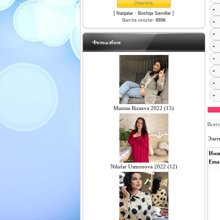
[
·
]
Natijalar
Boshqa Savollar
Barcha ovozlar:
6556
Фотоалбом
Munisa Rizaeva 2022 (15)
Всег
Элат
Имя
Emai
Nilufar Usmonova 2022 (12)