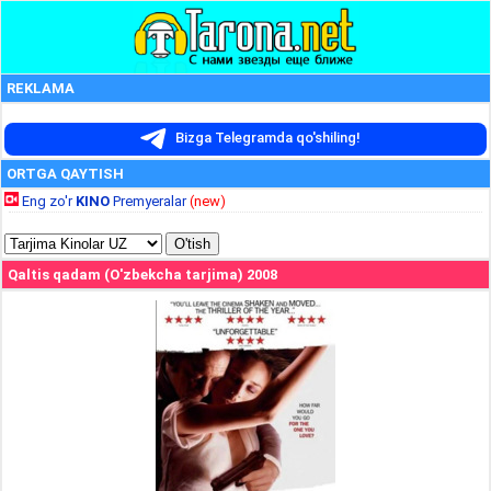
REKLAMA
Bizga Telegramda qo'shiling!
ORTGA QAYTISH
Eng zo'r
KINO
Premyeralar
(new)
Qaltis qadam (O'zbekcha tarjima) 2008