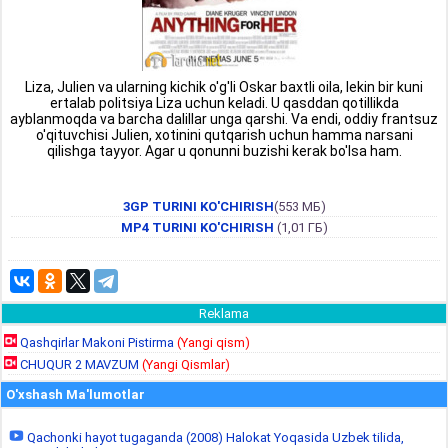
Liza, Julien va ularning kichik o'g'li Oskar baxtli oila, lekin bir kuni
ertalab politsiya Liza uchun keladi. U qasddan qotillikda
ayblanmoqda va barcha dalillar unga qarshi. Va endi, oddiy frantsuz
o'qituvchisi Julien, xotinini qutqarish uchun hamma narsani
qilishga tayyor. Agar u qonunni buzishi kerak bo'lsa ham.
3GP TURINI KO'CHIRISH
(553 МБ)
MP4 TURINI KO'CHIRISH
(1,01 ГБ)
Reklama
Qashqirlar Makoni Pistirma
(Yangi qism)
CHUQUR 2 MAVZUM
(Yangi Qismlar)
O'xshash Ma'lumotlar
Qachonki hayot tugaganda (2008) Halokat Yoqasida Uzbek tilida,