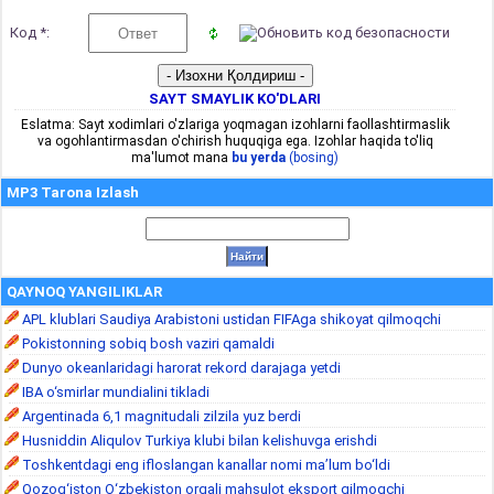
Код *:
SAYT SMAYLIK KO'DLARI
Eslatma: Sayt xodimlari o'zlariga yoqmagan izohlarni faollashtirmaslik
va ogohlantirmasdan o'chirish huquqiga ega. Izohlar haqida to'liq
ma'lumot mana
bu yerda
(bosing)
MP3 Tarona Izlash
QAYNOQ YANGILIKLAR
APL klublari Saudiya Arabistoni ustidan FIFAga shikoyat qilmoqchi
Pokistonning sobiq bosh vaziri qamaldi
Dunyo okeanlaridagi harorat rekord darajaga yetdi
IBA o‘smirlar mundialini tikladi
Argentinada 6,1 magnitudali zilzila yuz berdi
Husniddin Aliqulov Turkiya klubi bilan kelishuvga erishdi
Toshkentdagi eng ifloslangan kanallar nomi ma’lum bo‘ldi
Qozog‘iston O‘zbekiston orqali mahsulot eksport qilmoqchi