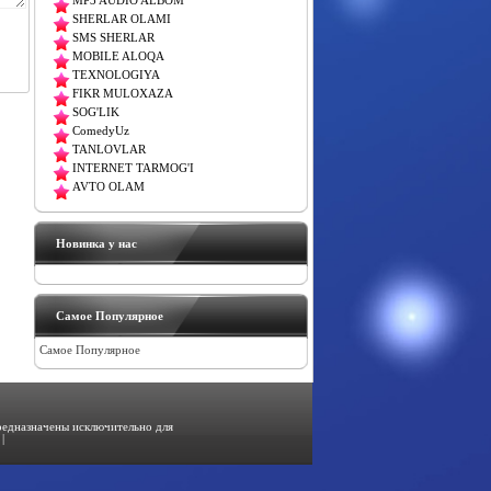
MP3 AUDIO ALBOM
SHERLAR OLAMI
SMS SHERLAR
MOBILE ALOQA
TEXNOLOGIYA
FIKR MULOXAZA
SOG'LIK
ComedyUz
TANLOVLAR
INTERNET TARMOG'I
AVTO OLAM
Новинка у нас
Самое Популярное
Самое Популярное
предназначены исключительно для
|