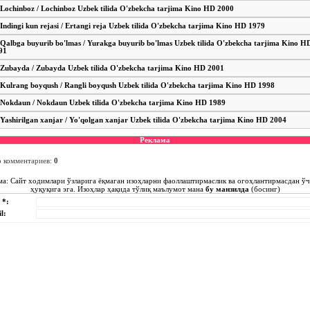
Lochinboz / Lochinboz Uzbek tilida O'zbekcha tarjima Kino HD 2000
Indingi kun rejasi / Ertangi reja Uzbek tilida O'zbekcha tarjima Kino HD 1979
Qalbga buyurib bo'lmas / Yurakga buyurib bo'lmas Uzbek tilida O'zbekcha tarjima Kino H
91
Zubayda / Zubayda Uzbek tilida O'zbekcha tarjima Kino HD 2001
Kulrang boyqush / Rangli boyqush Uzbek tilida O'zbekcha tarjima Kino HD 1998
Nokdaun / Nokdaun Uzbek tilida O'zbekcha tarjima Kino HD 1989
Yashirilgan xanjar / Yo'qolgan xanjar Uzbek tilida O'zbekcha tarjima Kino HD 2004
Реклама
о комментариев
:
0
ма: Сайт ходимлари ўзларига ёқмаган изоҳларни фаоллаштирмаслик ва огоҳлантирмасдан ў
ҳуқуқига эга. Изоҳлар ҳақида тўлиқ маълумот мана
бу манзилда
(босинг)
 *:
l: