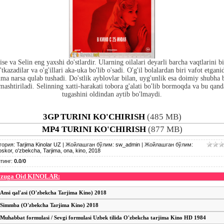
se va Selin eng yaxshi do'stlardir. Ularning oilalari deyarli barcha vaqtlarini b
'tkazadilar va o'g'illari aka-uka bo'lib o'sadi. O'g'il bolalardan biri vafot etgani
a narsa qulab tushadi. Do'stlik ayblovlar bilan, uyg'unlik esa doimiy shubha 
mashtiriladi. Selinning xatti-harakati tobora g'alati bo'lib bormoqda va bu qan
tugashini oldindan aytib bo'lmaydi.
3GP TURINI KO'CHIRISH
(485 MB)
MP4 TURINI KO'CHIRISH
(877 MB)
гория
:
Tarjima Kinolar UZ
|
Жойлашган бўлим
:
sw_admin
|
Жойлашган бўлим
:
skor
,
o'zbekcha
,
Tarjima
,
ona
,
kino
,
2018
тинг
:
0.0
/
0
zuga Oid KINOLAR:
Ansi qal'asi (O'zbekcha Tarjima Kino) 2018
Simmba (O'zbekcha Tarjima Kino) 2018
Muhabbat formulasi / Sevgi formulasi Uzbek tilida O'zbekcha tarjima Kino HD 1984