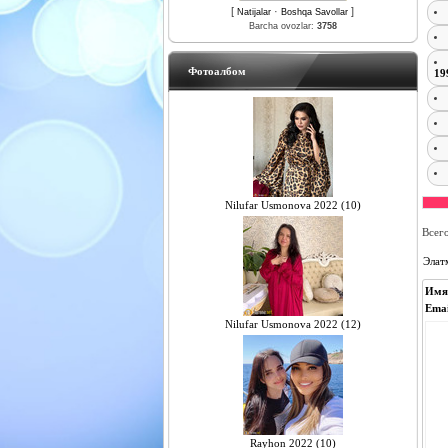
[
·
]
Natijalar
Boshqa Savollar
Barcha ovozlar:
3758
Фотоалбом
19
Nilufar Usmonova 2022 (10)
Всег
Элат
Имя
Emai
Nilufar Usmonova 2022 (12)
Rayhon 2022 (10)