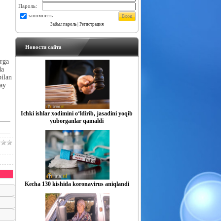
Пароль:
запомнить
Забыл пароль
|
Регистрация
Новости сайта
irga
da
bilan
day
Ichki ishlar xodimini o‘ldirib, jasadini yoqib
yuborganlar qamaldi
Kecha 130 kishida koronavirus aniqlandi