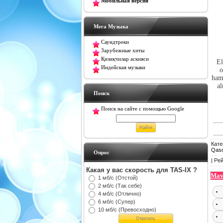
Мобильная версия
Мега Музыка
Саундтреки
Зарубежные хиты
Қизиқчилар аскияси
Eli
Индейская музыки
o
hamm
al
Поиск
Поиск на сайте с помощью Google
Кате
Qaso
Oпрос
|
Рей
Какая у вас скорость для TAS-IX ?
Mav
1 мб/с (Отстой)
2 мб/с (Так себе)
4 мб/с (Отлично)
6 мб/с (Супер)
10 мб/с (Превосходно)