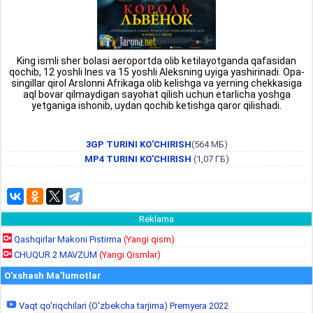
King ismli sher bolasi aeroportda olib ketilayotganda qafasidan
qochib, 12 yoshli Ines va 15 yoshli Aleksning uyiga yashirinadi. Opa-
singillar qirol Arslonni Afrikaga olib kelishga va yerning chekkasiga
aql bovar qilmaydigan sayohat qilish uchun etarlicha yoshga
yetganiga ishonib, uydan qochib ketishga qaror qilishadi.
3GP TURINI KO'CHIRISH
(564 МБ)
MP4 TURINI KO'CHIRISH
(1,07 ГБ)
Reklama
Qashqirlar Makoni Pistirma
(Yangi qism)
CHUQUR 2 MAVZUM
(Yangi Qismlar)
O'xshash Ma'lumotlar
Vaqt qo'riqchilari (O'zbekcha tarjima) Premyera 2022