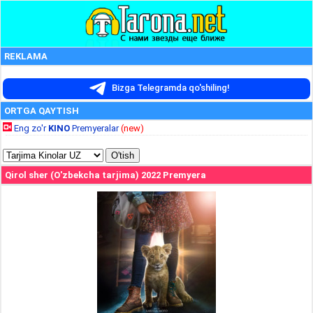
REKLAMA
Bizga Telegramda qo'shiling!
ORTGA QAYTISH
Eng zo'r
KINO
Premyeralar
(new)
Qirol sher (O'zbekcha tarjima) 2022 Premyera