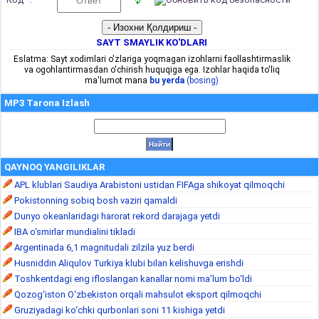
SAYT SMAYLIK KO'DLARI
Eslatma: Sayt xodimlari o'zlariga yoqmagan izohlarni faollashtirmaslik
va ogohlantirmasdan o'chirish huquqiga ega. Izohlar haqida to'liq
ma'lumot mana
bu yerda
(bosing)
MP3 Tarona Izlash
QAYNOQ YANGILIKLAR
APL klublari Saudiya Arabistoni ustidan FIFAga shikoyat qilmoqchi
Pokistonning sobiq bosh vaziri qamaldi
Dunyo okeanlaridagi harorat rekord darajaga yetdi
IBA o‘smirlar mundialini tikladi
Argentinada 6,1 magnitudali zilzila yuz berdi
Husniddin Aliqulov Turkiya klubi bilan kelishuvga erishdi
Toshkentdagi eng ifloslangan kanallar nomi ma’lum bo‘ldi
Qozog‘iston O‘zbekiston orqali mahsulot eksport qilmoqchi
Gruziyadagi ko‘chki qurbonlari soni 11 kishiga yetdi