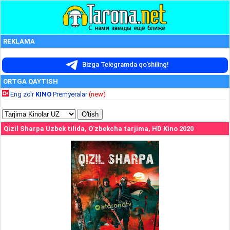
REKLAMA
Bizga Telegramda qo'shiling!
ORTGA QAYTISH
Eng zo'r
KINO
Premyeralar
(new)
Qizil Sharpa Uzbek tilida, O'zbekcha tarjima, HD Kino 2020