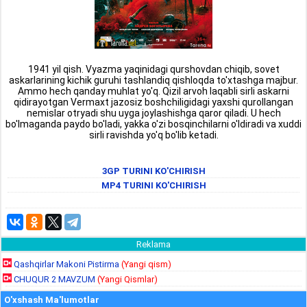
1941 yil qish. Vyazma yaqinidagi qurshovdan chiqib, sovet
askarlarining kichik guruhi tashlandiq qishloqda to'xtashga majbur.
Ammo hech qanday muhlat yo'q. Qizil arvoh laqabli sirli askarni
qidirayotgan Vermaxt jazosiz boshchiligidagi yaxshi qurollangan
nemislar otryadi shu uyga joylashishga qaror qiladi. U hech
bo'lmaganda paydo bo'ladi, yakka o'zi bosqinchilarni o'ldiradi va xuddi
sirli ravishda yo'q bo'lib ketadi.
3GP TURINI KO'CHIRISH
MP4 TURINI KO'CHIRISH
Reklama
Qashqirlar Makoni Pistirma
(Yangi qism)
CHUQUR 2 MAVZUM
(Yangi Qismlar)
O'xshash Ma'lumotlar