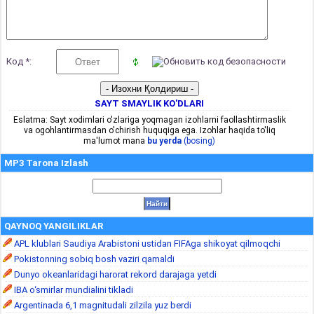
Код *:
SAYT SMAYLIK KO'DLARI
Eslatma: Sayt xodimlari o'zlariga yoqmagan izohlarni faollashtirmaslik
va ogohlantirmasdan o'chirish huquqiga ega. Izohlar haqida to'liq
ma'lumot mana
bu yerda
(bosing)
MP3 Tarona Izlash
QAYNOQ YANGILIKLAR
APL klublari Saudiya Arabistoni ustidan FIFAga shikoyat qilmoqchi
Pokistonning sobiq bosh vaziri qamaldi
Dunyo okeanlaridagi harorat rekord darajaga yetdi
IBA o‘smirlar mundialini tikladi
Argentinada 6,1 magnitudali zilzila yuz berdi