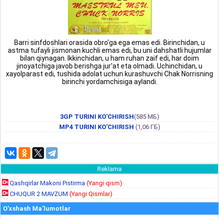
Barri sinfdoshlari orasida obro'ga ega emas edi. Birinchidan, u
astma tufayli jismonan kuchli emas edi, bu uni dahshatli hujumlar
bilan qiynagan. Ikkinchidan, u ham ruhan zaif edi, har doim
jinoyatchiga javob berishga jur'at eta olmadi. Uchinchidan, u
xayolparast edi, tushida adolat uchun kurashuvchi Chak Norrisning
birinchi yordamchisiga aylandi.
3GP TURINI KO'CHIRISH
(585 МБ)
MP4 TURINI KO'CHIRISH
(1,06 ГБ)
Reklama
Qashqirlar Makoni Pistirma
(Yangi qism)
CHUQUR 2 MAVZUM
(Yangi Qismlar)
O'xshash Ma'lumotlar