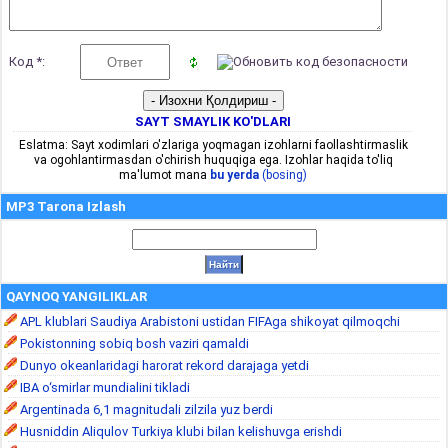
Код *:
SAYT SMAYLIK KO'DLARI
Eslatma: Sayt xodimlari o'zlariga yoqmagan izohlarni faollashtirmaslik
va ogohlantirmasdan o'chirish huquqiga ega. Izohlar haqida to'liq
ma'lumot mana
bu yerda
(bosing)
MP3 Tarona Izlash
QAYNOQ YANGILIKLAR
APL klublari Saudiya Arabistoni ustidan FIFAga shikoyat qilmoqchi
Pokistonning sobiq bosh vaziri qamaldi
Dunyo okeanlaridagi harorat rekord darajaga yetdi
IBA o‘smirlar mundialini tikladi
Argentinada 6,1 magnitudali zilzila yuz berdi
Husniddin Aliqulov Turkiya klubi bilan kelishuvga erishdi