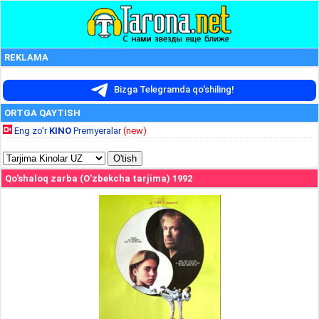
REKLAMA
Bizga Telegramda qo'shiling!
ORTGA QAYTISH
Eng zo'r
KINO
Premyeralar
(new)
Qo'shaloq zarba (O'zbekcha tarjima) 1992