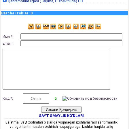
Qahramonlar ligasi (Tarjima, O'zbek tilida) HD
Barcha Izohlar
:
0
Имя *:
Email:
Код *:
SAYT SMAYLIK KO'DLARI
Eslatma: Sayt xodimlari o'zlariga yoqmagan izohlarni faollashtirmaslik
va ogohlantirmasdan o'chirish huquqiga ega. Izohlar haqida to'liq