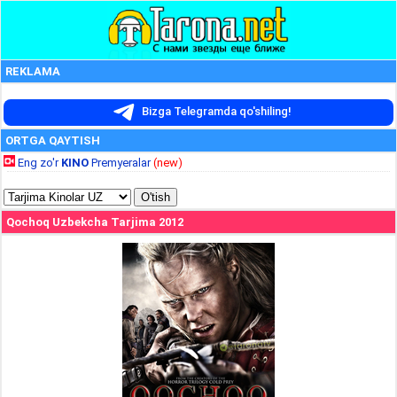
REKLAMA
Bizga Telegramda qo'shiling!
ORTGA QAYTISH
Eng zo'r
KINO
Premyeralar
(new)
Qochoq Uzbekcha Tarjima 2012