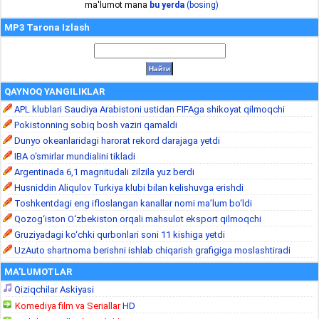
ma'lumot mana
bu yerda
(bosing)
MP3 Tarona Izlash
QAYNOQ YANGILIKLAR
APL klublari Saudiya Arabistoni ustidan FIFAga shikoyat qilmoqchi
Pokistonning sobiq bosh vaziri qamaldi
Dunyo okeanlaridagi harorat rekord darajaga yetdi
IBA o‘smirlar mundialini tikladi
Argentinada 6,1 magnitudali zilzila yuz berdi
Husniddin Aliqulov Turkiya klubi bilan kelishuvga erishdi
Toshkentdagi eng ifloslangan kanallar nomi ma’lum bo‘ldi
Qozog‘iston O‘zbekiston orqali mahsulot eksport qilmoqchi
Gruziyadagi ko‘chki qurbonlari soni 11 kishiga yetdi
UzAuto shartnoma berishni ishlab chiqarish grafigiga moslashtiradi
MA'LUMOTLAR
Qiziqchilar Askiyasi
Komediya film va Seriallar
HD