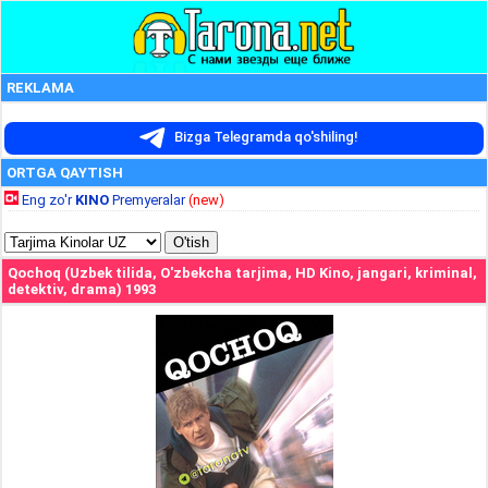
REKLAMA
Bizga Telegramda qo'shiling!
ORTGA QAYTISH
Eng zo'r
KINO
Premyeralar
(new)
Qochoq (Uzbek tilida, O'zbekcha tarjima, HD Kino, jangari, kriminal,
detektiv, drama) 1993