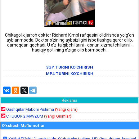
Chikagolik jarroh doktor Richard Kimbl rafiqasini o'ldirishda yolg'on
ayblanmoqda. Doktor o'zining aybsizligini isbotlashga qaror qilib,
qamoqdan qochadi. U o'z ta'qibchilarini - qonun xizmatchilarini -
haqiqiy qotilning o'ziga olib bormoqchi.
3GP TURINI KO'CHIRISH
MP4 TURINI KO'CHIRISH
Reklama
Qashqirlar Makoni Pistirma
(Yangi qism)
CHUQUR 2 MAVZUM
(Yangi Qismlar)
O'xshash Ma'lumotlar
Kolibri Effekti (Uzbek tilida, O'zbekcha tarjima, HD Kino, drama, kriminal,