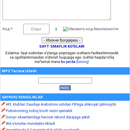
Код *:
SAYT SMAYLIK KO'DLARI
Eslatma: Sayt xodimlari o'zlariga yoqmagan izohlarni faollashtirmaslik
va ogohlantirmasdan o'chirish huquqiga ega. Izohlar haqida to'liq
ma'lumot mana
bu yerda
(bosing)
MP3 Tarona Izlash
QAYNOQ YANGILIKLAR
APL klublari Saudiya Arabistoni ustidan FIFAga shikoyat qilmoqchi
Pokistonning sobiq bosh vaziri qamaldi
Dunyo okeanlaridagi harorat rekord darajaga yetdi
IBA o‘smirlar mundialini tikladi
Argentinada 6,1 magnitudali zilzila yuz berdi