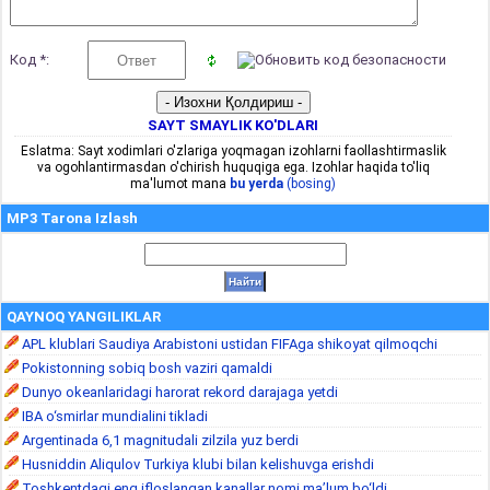
Код *:
SAYT SMAYLIK KO'DLARI
Eslatma: Sayt xodimlari o'zlariga yoqmagan izohlarni faollashtirmaslik
va ogohlantirmasdan o'chirish huquqiga ega. Izohlar haqida to'liq
ma'lumot mana
bu yerda
(bosing)
MP3 Tarona Izlash
QAYNOQ YANGILIKLAR
APL klublari Saudiya Arabistoni ustidan FIFAga shikoyat qilmoqchi
Pokistonning sobiq bosh vaziri qamaldi
Dunyo okeanlaridagi harorat rekord darajaga yetdi
IBA o‘smirlar mundialini tikladi
Argentinada 6,1 magnitudali zilzila yuz berdi
Husniddin Aliqulov Turkiya klubi bilan kelishuvga erishdi
Toshkentdagi eng ifloslangan kanallar nomi ma’lum bo‘ldi