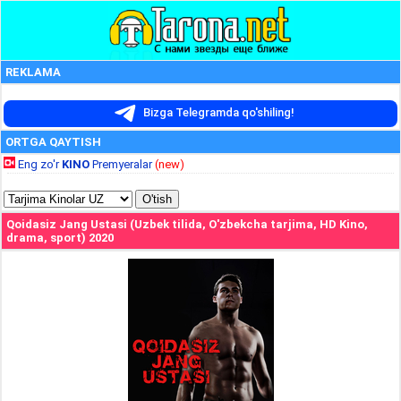
REKLAMA
Bizga Telegramda qo'shiling!
ORTGA QAYTISH
Eng zo'r
KINO
Premyeralar
(new)
Qoidasiz Jang Ustasi (Uzbek tilida, O'zbekcha tarjima, HD Kino,
drama, sport) 2020