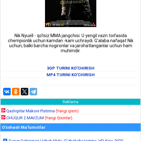
Nik Nyuell - qo'lsiz MMA jangchisi. U yengil vazn toifasida
chempionlik uchun kamdan -kam uchraydi. G'alaba nafaqat Nik
uchun, balki barcha nogironlar va jarohatlanganlar uchun ham
muhimdir.
3GP TURINI KO'CHIRISH
MP4 TURINI KO'CHIRISH
Reklama
Qashqirlar Makoni Pistirma
(Yangi qism)
CHUQUR 2 MAVZUM
(Yangi Qismlar)
O'xshash Ma'lumotlar
Super Qahramon Uzbek tilida, O'zbekcha tarjima, HD Kino 2020