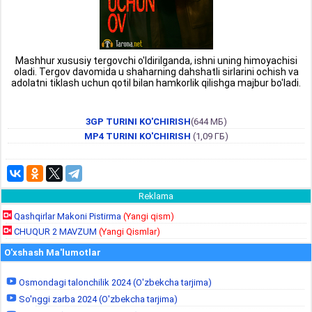
Mashhur xususiy tergovchi o'ldirilganda, ishni uning himoyachisi
oladi. Tergov davomida u shaharning dahshatli sirlarini ochish va
adolatni tiklash uchun qotil bilan hamkorlik qilishga majbur bo'ladi.
3GP TURINI KO'CHIRISH
(644 МБ)
MP4 TURINI KO'CHIRISH
(1,09 ГБ)
Reklama
Qashqirlar Makoni Pistirma
(Yangi qism)
CHUQUR 2 MAVZUM
(Yangi Qismlar)
O'xshash Ma'lumotlar
Osmondagi talonchilik 2024 (O'zbekcha tarjima)
So'nggi zarba 2024 (O'zbekcha tarjima)