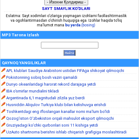
SAYT SMAYLIK KO'DLARI
Eslatma: Sayt xodimlari o'zlariga yoqmagan izohlarni faollashtirmaslik
va ogohlantirmasdan o'chirish huquqiga ega. Izohlar haqida to'liq
ma'lumot mana
bu yerda
(bosing)
MP3 Tarona Izlash
QAYNOQ YANGILIKLAR
APL klublari Saudiya Arabistoni ustidan FIFAga shikoyat qilmoqchi
Pokistonning sobiq bosh vaziri qamaldi
Dunyo okeanlaridagi harorat rekord darajaga yetdi
IBA o‘smirlar mundialini tikladi
Argentinada 6,1 magnitudali zilzila yuz berdi
Husniddin Aliqulov Turkiya klubi bilan kelishuvga erishdi
Toshkentdagi eng ifloslangan kanallar nomi ma’lum bo‘ldi
Qozog‘iston O‘zbekiston orqali mahsulot eksport qilmoqchi
Gruziyadagi ko‘chki qurbonlari soni 11 kishiga yetdi
UzAuto shartnoma berishni ishlab chiqarish grafigiga moslashtiradi