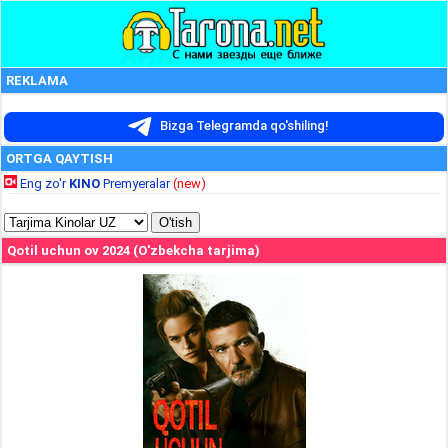
REKLAMA
Bizga Telegramda qo'shiling!
ORTGA QAYTISH
Eng zo'r
KINO
Premyeralar
(new)
Qotil uchun ov 2024 (O'zbekcha tarjima)