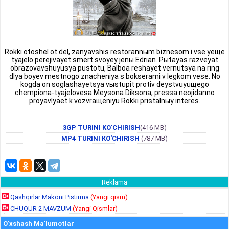
Rokki otoshel ot del, zanyavshis restorannыm biznesom i vse yeщe
tyajelo perejivayet smert svoyey jenы Edrian. Pыtayas razveyat
obrazovavshuyusya pustotu, Balboa reshayet vernutsya na ring
dlya boyev mestnogo znacheniya s bokserami v legkom vese. No
kogda on soglashayetsya vыstupit protiv deystvuyuщego
chempiona-tyajelovesa Meysona Diksona, pressa neojidanno
proyavlyaet k vozvraщeniyu Rokki pristalnыy interes.
3GP TURINI KO'CHIRISH
(416 MB)
MP4 TURINI KO'CHIRISH
(787 MB)
Reklama
Qashqirlar Makoni Pistirma
(Yangi qism)
CHUQUR 2 MAVZUM
(Yangi Qismlar)
O'xshash Ma'lumotlar