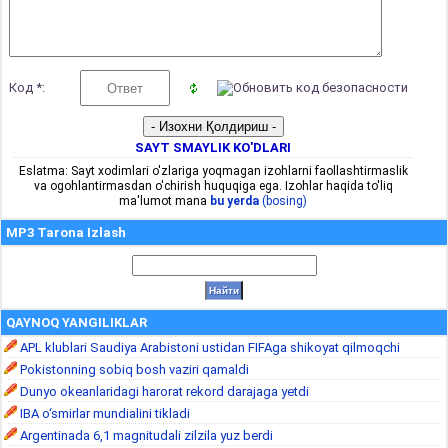
Код *:
SAYT SMAYLIK KO'DLARI
Eslatma: Sayt xodimlari o'zlariga yoqmagan izohlarni faollashtirmaslik
va ogohlantirmasdan o'chirish huquqiga ega. Izohlar haqida to'liq
ma'lumot mana
bu yerda
(bosing)
MP3 Tarona Izlash
QAYNOQ YANGILIKLAR
APL klublari Saudiya Arabistoni ustidan FIFAga shikoyat qilmoqchi
Pokistonning sobiq bosh vaziri qamaldi
Dunyo okeanlaridagi harorat rekord darajaga yetdi
IBA o‘smirlar mundialini tikladi
Argentinada 6,1 magnitudali zilzila yuz berdi