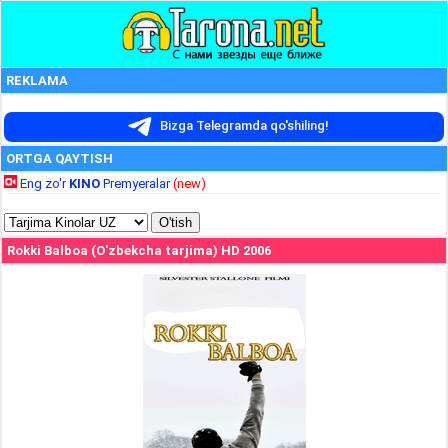
REKLAMA
Bizga Telegramda qo'shiling!
ORTGA QAYTISH
Eng zo'r
KINO
Premyeralar
(new)
Rokki Balboa (O'zbekcha tarjima) HD 2006