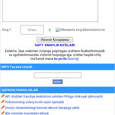
Код *:
SAYT SMAYLIK KO'DLARI
Eslatma: Sayt xodimlari o'zlariga yoqmagan izohlarni faollashtirmaslik
va ogohlantirmasdan o'chirish huquqiga ega. Izohlar haqida to'liq
ma'lumot mana
bu yerda
(bosing)
MP3 Tarona Izlash
QAYNOQ YANGILIKLAR
APL klublari Saudiya Arabistoni ustidan FIFAga shikoyat qilmoqchi
Pokistonning sobiq bosh vaziri qamaldi
Dunyo okeanlaridagi harorat rekord darajaga yetdi
IBA o‘smirlar mundialini tikladi