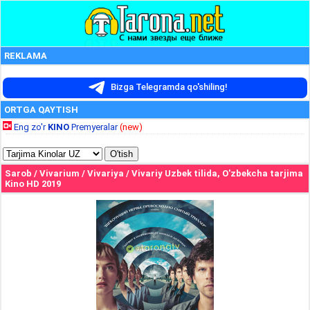
REKLAMA
Bizga Telegramda qo'shiling!
ORTGA QAYTISH
Eng zo'r
KINO
Premyeralar
(new)
Sarob / Vivarium / Vivariya / Vivariy Uzbek tilida, O'zbekcha tarjima
Kino HD 2019