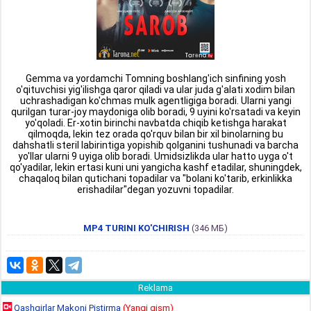
Gemma va yordamchi Tomning boshlang'ich sinfining yosh
o'qituvchisi yig'ilishga qaror qiladi va ular juda g'alati xodim bilan
uchrashadigan ko'chmas mulk agentligiga boradi. Ularni yangi
qurilgan turar-joy maydoniga olib boradi, 9 uyini ko'rsatadi va keyin
yo'qoladi. Er-xotin birinchi navbatda chiqib ketishga harakat
qilmoqda, lekin tez orada qo'rquv bilan bir xil binolarning bu
dahshatli steril labirintiga yopishib qolganini tushunadi va barcha
yo'llar ularni 9 uyiga olib boradi. Umidsizlikda ular hatto uyga o't
qo'yadilar, lekin ertasi kuni uni yangicha kashf etadilar, shuningdek,
chaqaloq bilan qutichani topadilar va "bolani ko'tarib, erkinlikka
erishadilar"degan yozuvni topadilar.
MP4 TURINI KO'CHIRISH
(346 МБ)
Reklama
Qashqirlar Makoni Pistirma
(Yangi qism)