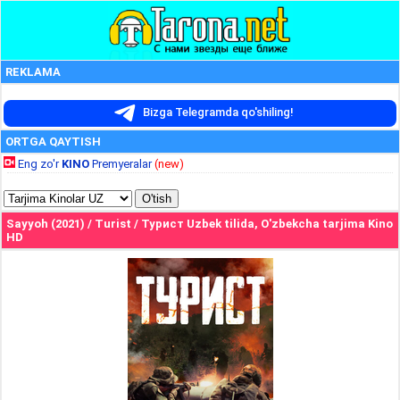
REKLAMA
Bizga Telegramda qo'shiling!
ORTGA QAYTISH
Eng zo'r
KINO
Premyeralar
(new)
Sayyoh (2021) / Turist / Турист Uzbek tilida, O'zbekcha tarjima Kino
HD