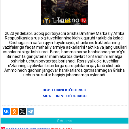
2020 yil dekabr. Sobiq politsiyachi Grisha Dmitriev Markaziy Afrika
Respublikasiga rus o'qituvchilarining kichik guruhi tarkibida keladi.
Grishaga ish safari qiyin tuyulmaydi, chunki instruktorlarning
vazifalariga faqat mahalliy armiya askarlarini taktika va jang usullari
asoslarini o'rgatish kiradi. Biroq, hamma narsa boshidanoq noto'g'ri.
Bir nechta gangsterlar mamlakatda davlat to'ntarishini amalga
oshirish uchun poytaxtga borishadi. Rossiyalik o'qituvchilar
o'zlarining ayblovlari bilan birga qaroqchilarni qaytarib olishadi.
Ammo hech qachon jangovar harakatlarda qatnashmagan Grisha
uchun bu safar haqiqiy jahannamga aylanadi.
3GP TURINI KO'CHIRISH
MP4 TURINI KO'CHIRISH
Reklama