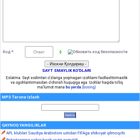
Код *:
SAYT SMAYLIK KO'DLARI
Eslatma: Sayt xodimlari o'zlariga yoqmagan izohlarni faollashtirmaslik
va ogohlantirmasdan o'chirish huquqiga ega. Izohlar haqida to'liq
ma'lumot mana
bu yerda
(bosing)
MP3 Tarona Izlash
QAYNOQ YANGILIKLAR
APL klublari Saudiya Arabistoni ustidan FIFAga shikoyat qilmoqchi
Pokistonning sobiq bosh vaziri qamaldi