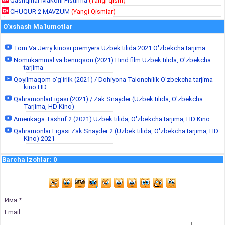
Qashqirlar Makoni Pistirma
(Yangi qism)
CHUQUR 2 MAVZUM
(Yangi Qismlar)
O'xshash Ma'lumotlar
Tom Va Jerry kinosi premyera Uzbek tilida 2021 O'zbekcha tarjima
Nomukammal va benuqson (2021) Hind film Uzbek tilida, O'zbekcha
tarjima
Qoyilmaqom o'g'irlik (2021) / Dohiyona Talonchilik O'zbekcha tarjima
kino HD
QahramonlarLigasi (2021) / Zak Snayder (Uzbek tilida, O'zbekcha
Tarjima, HD Kino)
Amerikaga Tashrif 2 (2021) Uzbek tilida, O'zbekcha tarjima, HD Kino
Qahramonlar Ligasi Zak Snayder 2 (Uzbek tilida, O'zbekcha tarjima, HD
Kino) 2021
Barcha Izohlar
:
0
Имя *:
Email: