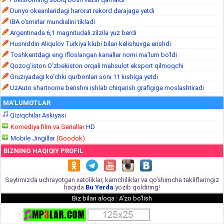
Dunyo okeanlaridagi harorat rekord darajaga yetdi
IBA o‘smirlar mundialini tikladi
Argentinada 6,1 magnitudali zilzila yuz berdi
Husniddin Aliqulov Turkiya klubi bilan kelishuvga erishdi
Toshkentdagi eng ifloslangan kanallar nomi ma’lum bo‘ldi
Qozog‘iston O‘zbekiston orqali mahsulot eksport qilmoqchi
Gruziyadagi ko‘chki qurbonlari soni 11 kishiga yetdi
UzAuto shartnoma berishni ishlab chiqarish grafigiga moslashtiradi
MA'LUMOTLAR
Qiziqchilar Askiyasi
Komediya film va Seriallar
HD
Mobile Jingillar
(Goodok)
BIZNING HAQIQIY PROFIL
Saytimizda uchrayotgan xatoliklar, kamchiliklar va qo'shimcha takliflaringiz
haqida
Bu Yerda
yozib qoldiring!
Biz bilan aloqa
|
A'zo bo'lish