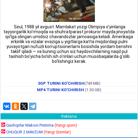
Seul, 1988 yil avgust. Mamlakat yozgi Olimpiya o'yinlariga
tayyorgarlik ko'rmoqda va shuhratparast prokuror mayda jinoyatda
qo'lga olingan umidsiz chavandozlar jamoasiga keladi. Amerikaga
erkinlik va vizalar evaziga u yigitlarga katta miqdordagi pulni
yuvayotgan nufuzli korruptsionerlarni bosishda yordam berishni
taklif qiladi — va buning uchun siz haydovchilarning naqd pul
tashish bo'yicha bo'sh ish o'rinlari uchun musobaqalarda g'olib
bo'lishingiz kerak.
3GP TURINI KO'CHIRISH
(749 MB)
MP4 TURINI KO'CHIRISH
(1.30 GB)
Reklama
Qashqirlar Makoni Pistirma
(Yangi qism)
CHUQUR 2 MAVZUM
(Yangi Qismlar)