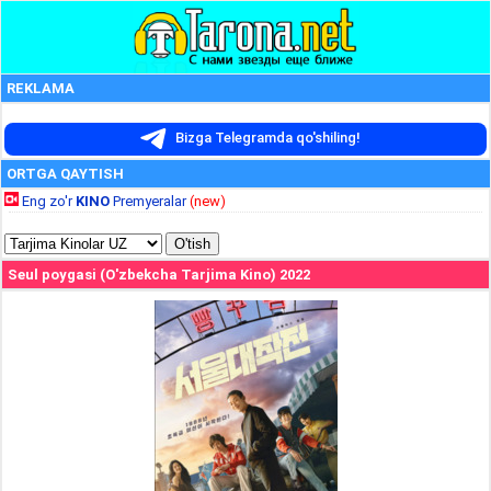
REKLAMA
Bizga Telegramda qo'shiling!
ORTGA QAYTISH
Eng zo'r
KINO
Premyeralar
(new)
Seul poygasi (O'zbekcha Tarjima Kino) 2022