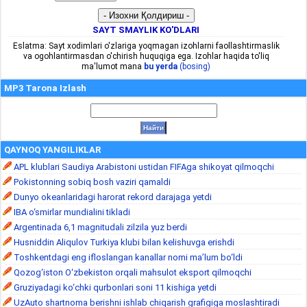
SAYT SMAYLIK KO'DLARI
Eslatma: Sayt xodimlari o'zlariga yoqmagan izohlarni faollashtirmaslik
va ogohlantirmasdan o'chirish huquqiga ega. Izohlar haqida to'liq
ma'lumot mana
bu yerda
(bosing)
MP3 Tarona Izlash
QAYNOQ YANGILIKLAR
APL klublari Saudiya Arabistoni ustidan FIFAga shikoyat qilmoqchi
Pokistonning sobiq bosh vaziri qamaldi
Dunyo okeanlaridagi harorat rekord darajaga yetdi
IBA o‘smirlar mundialini tikladi
Argentinada 6,1 magnitudali zilzila yuz berdi
Husniddin Aliqulov Turkiya klubi bilan kelishuvga erishdi
Toshkentdagi eng ifloslangan kanallar nomi ma’lum bo‘ldi
Qozog‘iston O‘zbekiston orqali mahsulot eksport qilmoqchi
Gruziyadagi ko‘chki qurbonlari soni 11 kishiga yetdi
UzAuto shartnoma berishni ishlab chiqarish grafigiga moslashtiradi