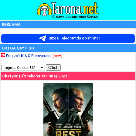
REKLAMA
Bizga Telegramda qo'shiling!
ORTGA QAYTISH
Eng zo'r
KINO
Premyeralar
(new)
Shafyor (O'zbekcha tarjima) 2023