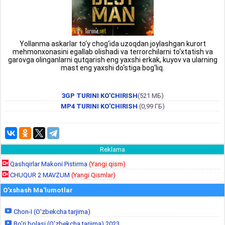
Yollanma askarlar to‘y chog‘ida uzoqdan joylashgan kurort
mehmonxonasini egallab olishadi va terrorchilarni to‘xtatish va
garovga olinganlarni qutqarish eng yaxshi erkak, kuyov va ularning
mast eng yaxshi do‘stiga bog‘liq.
3GP TURINI KO'CHIRISH
(521 МБ)
MP4 TURINI KO'CHIRISH
(0,99 ГБ)
Reklama
Qashqirlar Makoni Pistirma
(Yangi qism)
CHUQUR 2 MAVZUM
(Yangi Qismlar)
O'xshash Ma'lumotlar
Chon-I (O'zbekcha tarjima)
Bo'ri bolasi (O'zbekcha tarjima) 2023