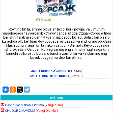
Royning bitta, ammo olovli ishtiyoqi bor - poyga. Va u muhim
musobaqaga tayyorgarlik ko'rayotganda, ufqda o'ziga ko'proq e'tibor
berishni talab qiladigan 14 yoshli qiz paydo bo'ladi. Bola bilan o'zaro
kurashda olib ketilgan Roy poygada yutqazadi va endi uning obro'sini
tiklash uchun faqat bitta imkoniyat bor - Shimoliy Keyp poygasida
ishtirok etish. Oslodan Norvegiyaning eng shimoliy nuqtasiga kim
birinchi bo'lib yetib borsa, u barcha zamonlar va xalqlarning eng
buyuk poygachisi deb tan olinadi
3GP TURINI KO'CHIRISH
(415 МБ)
MP4 TURINI KO'CHIRISH
(632 МБ)
Reklama
Qashqirlar Makoni Pistirma
(Yangi qism)
CHUQUR 2 MAVZUM
(Yangi Qismlar)