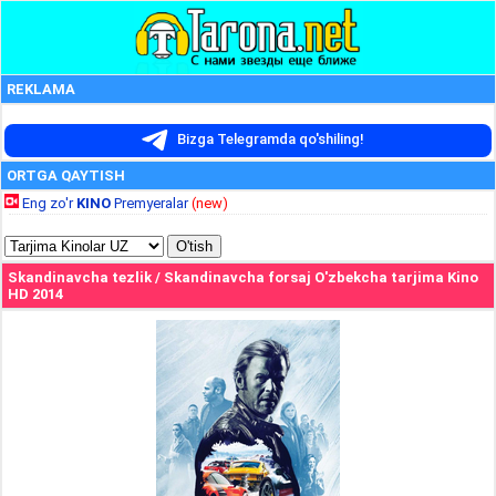
REKLAMA
Bizga Telegramda qo'shiling!
ORTGA QAYTISH
Eng zo'r
KINO
Premyeralar
(new)
Skandinavcha tezlik / Skandinavcha forsaj O'zbekcha tarjima Kino
HD 2014