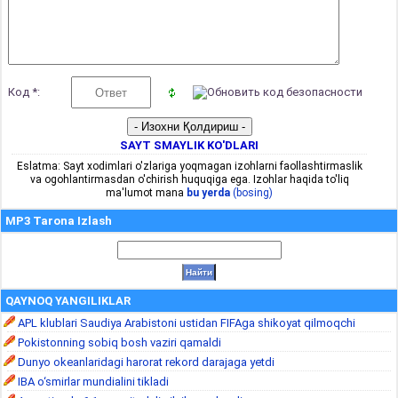
Код *:
SAYT SMAYLIK KO'DLARI
Eslatma: Sayt xodimlari o'zlariga yoqmagan izohlarni faollashtirmaslik
va ogohlantirmasdan o'chirish huquqiga ega. Izohlar haqida to'liq
ma'lumot mana
bu yerda
(bosing)
MP3 Tarona Izlash
QAYNOQ YANGILIKLAR
APL klublari Saudiya Arabistoni ustidan FIFAga shikoyat qilmoqchi
Pokistonning sobiq bosh vaziri qamaldi
Dunyo okeanlaridagi harorat rekord darajaga yetdi
IBA o‘smirlar mundialini tikladi