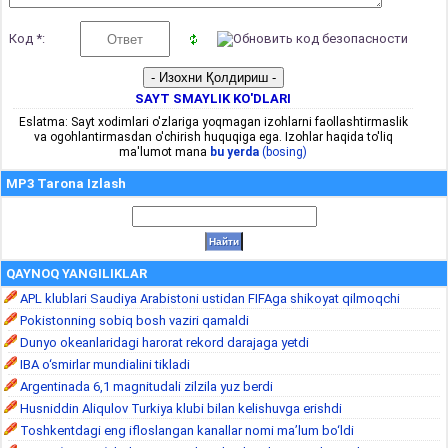
Код *:
SAYT SMAYLIK KO'DLARI
Eslatma: Sayt xodimlari o'zlariga yoqmagan izohlarni faollashtirmaslik
va ogohlantirmasdan o'chirish huquqiga ega. Izohlar haqida to'liq
ma'lumot mana
bu yerda
(bosing)
MP3 Tarona Izlash
QAYNOQ YANGILIKLAR
APL klublari Saudiya Arabistoni ustidan FIFAga shikoyat qilmoqchi
Pokistonning sobiq bosh vaziri qamaldi
Dunyo okeanlaridagi harorat rekord darajaga yetdi
IBA o‘smirlar mundialini tikladi
Argentinada 6,1 magnitudali zilzila yuz berdi
Husniddin Aliqulov Turkiya klubi bilan kelishuvga erishdi
Toshkentdagi eng ifloslangan kanallar nomi ma’lum bo‘ldi