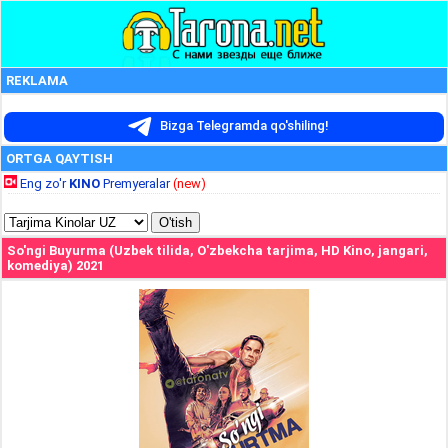
REKLAMA
Bizga Telegramda qo'shiling!
ORTGA QAYTISH
Eng zo'r
KINO
Premyeralar
(new)
So'ngi Buyurma (Uzbek tilida, O'zbekcha tarjima, HD Kino, jangari,
komediya) 2021