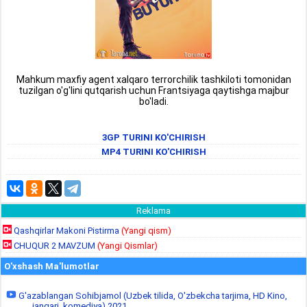
Mahkum maxfiy agent xalqaro terrorchilik tashkiloti tomonidan
tuzilgan o'g'lini qutqarish uchun Frantsiyaga qaytishga majbur
bo'ladi.
3GP TURINI KO'CHIRISH
MP4 TURINI KO'CHIRISH
Reklama
Qashqirlar Makoni Pistirma
(Yangi qism)
CHUQUR 2 MAVZUM
(Yangi Qismlar)
O'xshash Ma'lumotlar
G'azablangan Sohibjamol (Uzbek tilida, O'zbekcha tarjima, HD Kino,
jangari, komediya) 2021