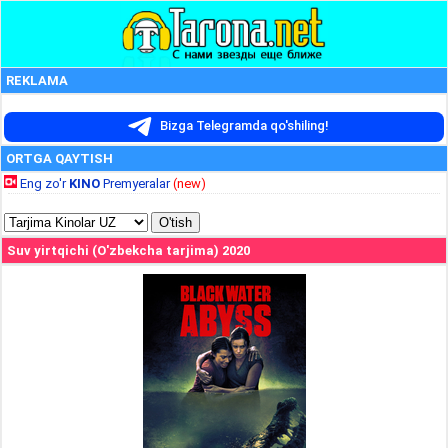
REKLAMA
Bizga Telegramda qo'shiling!
ORTGA QAYTISH
Eng zo'r
KINO
Premyeralar
(new)
Suv yirtqichi (O'zbekcha tarjima) 2020