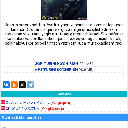
Beshta sarguzashtchi Avstraliyada yashirin g'or tizimini topishga
kirishdi. Do'stlar qiziqarli sarguzashtga umid qilishadi, lekin
to'satdan suv ularni yaqin atrofdagi g'orga olib kiradi. Suv nafaqat
ko'tariladi va do'stlar imkon qadar tezroq yuzaga chiqishi kerak,
balki tajovuzkor taroqli timsoh vaziyatni juda murakkablashtiradi.
3GP TURINI KO'CHIRISH
(524 МБ)
MP4 TURINI KO'CHIRISH
(936 МБ)
Reklama
Qashqirlar Makoni Pistirma
(Yangi qism)
CHUQUR 2 MAVZUM
(Yangi Qismlar)
O'xshash Ma'lumotlar