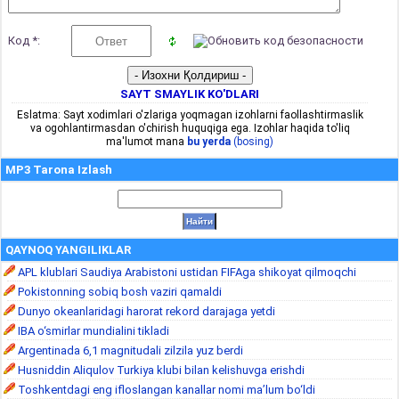
Код *:
SAYT SMAYLIK KO'DLARI
Eslatma: Sayt xodimlari o'zlariga yoqmagan izohlarni faollashtirmaslik
va ogohlantirmasdan o'chirish huquqiga ega. Izohlar haqida to'liq
ma'lumot mana
bu yerda
(bosing)
MP3 Tarona Izlash
QAYNOQ YANGILIKLAR
APL klublari Saudiya Arabistoni ustidan FIFAga shikoyat qilmoqchi
Pokistonning sobiq bosh vaziri qamaldi
Dunyo okeanlaridagi harorat rekord darajaga yetdi
IBA o‘smirlar mundialini tikladi
Argentinada 6,1 magnitudali zilzila yuz berdi
Husniddin Aliqulov Turkiya klubi bilan kelishuvga erishdi
Toshkentdagi eng ifloslangan kanallar nomi ma’lum bo‘ldi