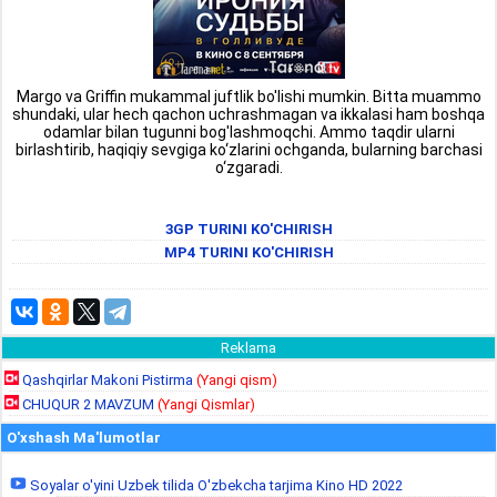
Margo va Griffin mukammal juftlik bo'lishi mumkin. Bitta muammo
shundaki, ular hech qachon uchrashmagan va ikkalasi ham boshqa
odamlar bilan tugunni bog'lashmoqchi. Ammo taqdir ularni
birlashtirib, haqiqiy sevgiga ko‘zlarini ochganda, bularning barchasi
o‘zgaradi.
3GP TURINI KO'CHIRISH
MP4 TURINI KO'CHIRISH
Reklama
Qashqirlar Makoni Pistirma
(Yangi qism)
CHUQUR 2 MAVZUM
(Yangi Qismlar)
O'xshash Ma'lumotlar
Soyalar o'yini Uzbek tilida O'zbekcha tarjima Kino HD 2022