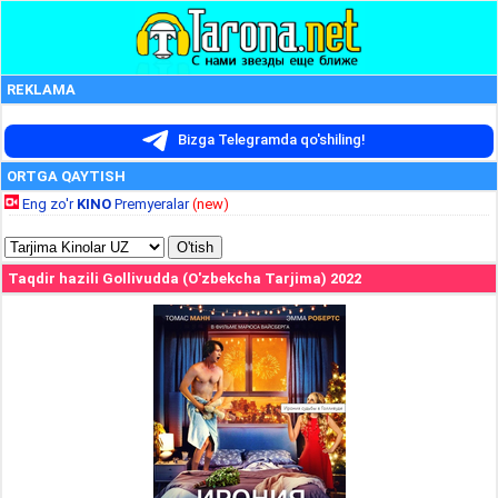
REKLAMA
Bizga Telegramda qo'shiling!
ORTGA QAYTISH
Eng zo'r
KINO
Premyeralar
(new)
Taqdir hazili Gollivudda (O'zbekcha Tarjima) 2022