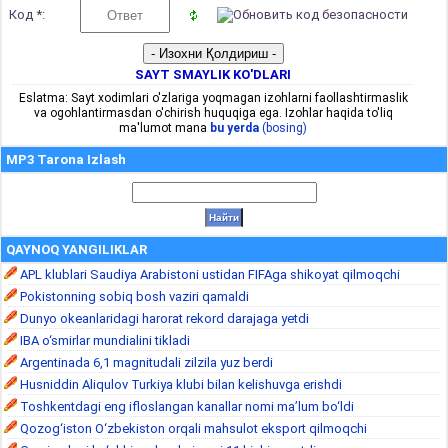
Код *:
SAYT SMAYLIK KO'DLARI
Eslatma: Sayt xodimlari o'zlariga yoqmagan izohlarni faollashtirmaslik
va ogohlantirmasdan o'chirish huquqiga ega. Izohlar haqida to'liq
ma'lumot mana
bu yerda
(bosing)
MP3 Tarona Izlash
QAYNOQ YANGILIKLAR
APL klublari Saudiya Arabistoni ustidan FIFAga shikoyat qilmoqchi
Pokistonning sobiq bosh vaziri qamaldi
Dunyo okeanlaridagi harorat rekord darajaga yetdi
IBA o‘smirlar mundialini tikladi
Argentinada 6,1 magnitudali zilzila yuz berdi
Husniddin Aliqulov Turkiya klubi bilan kelishuvga erishdi
Toshkentdagi eng ifloslangan kanallar nomi ma’lum bo‘ldi
Qozog‘iston O‘zbekiston orqali mahsulot eksport qilmoqchi