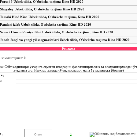
Forsaj 9 Uzbek tilida, O'zbekcha tarjima Kino HD 2020
Shugaley Uzbek tilida, O'zbekcha tarjima Kino HD 2020
Tarsaki Hind Kino Uzbek tilida, O'zbekcha tarjima, Kino HD 2020
Pandani izlab Uzbek tilida, O'zbekcha tarjima Kino HD 2020
Samo / Osmon Rossiya filmi Uzbek tilida, O'zbekcha tarjima, Kino HD 2020
Janob Jangl va yangi yil sarguzashtlari Uzbek tilida, O'zbekcha tarjima Kino HD 2020
Реклама
о комментариев
:
0
ма: Сайт ходимлари ўзларига ёқмаган изоҳларни фаоллаштирмаслик ва огоҳлантирмасдан ў
ҳуқуқига эга. Изоҳлар ҳақида тўлиқ маълумот мана
бу манзилда
(босинг)
 *:
l:
*: