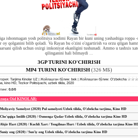
iga ishonmagan yosh politsiya xodimi Rayan bir kuni uning yashashiga roppa -
r oy qolganini bilib qoladi. Va Rayan bu o'zini o'zgartirish va orzu qilgan ha
narsani qilish uchun oxirgi imkoniyat ekanligini tushunadi. Ammo u tashxis xat
qilinganini hali bilmaydi ...
3GP TURINI KO'CHIRISH
MP4 TURINI KO'CHIRISH
(326 МБ)
гория
:
Tarjima Kinolar UZ
|
Жойлашган бўлим
:
bek
|
Жойлашган бўлим
:
O'zbekcha
ma
,
kino HD
,
Tezkor Politsiyachi
,
uzbek tilida
,
2020
тинг
:
0.0
/
0
zuga Oid KINOLAR:
Moliyaviy Samolyot (2020) Pul samolyoti Uzbek tilida, O'zbekcha tarjima, Kino HD
Cho'qqiga Intilib (2020) / Osmonga Qadar Uzbek tilida, O'zbekcha tarjima Kino HD
Abjir Hart (2020) / Kuchli Xart / Yengilmas Hurt / Uzbek tilida, O'zbekcha tarjima Kino H
Suniy ong (2020) / Sun'iy ong Uzbek tilida, O'zbekcha tarjima Kino HD