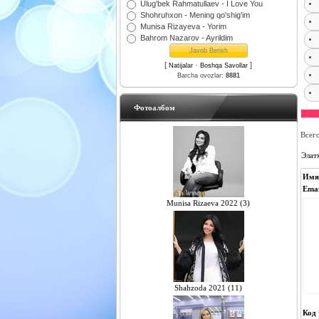
Ulug'bek Rahmatullaev - I Love You
Shohruhxon - Mening qo'shig'im
Munisa Rizayeva - Yorim
Bahrom Nazarov - Ayrildim
[
·
]
Natijalar
Boshqa Savollar
Barcha ovozlar:
8881
Фотоалбом
Всег
Элат
Имя
Emai
Munisa Rizaeva 2022 (3)
Shahzoda 2021 (11)
Код 