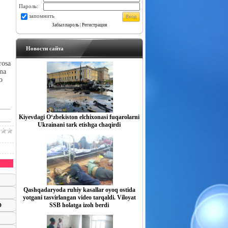
Пароль:
запомнить
Забыл пароль
|
Регистрация
Новости сайта
rosa
mma
o
Kiyevdagi O‘zbekiston elchixonasi fuqarolarni
Ukrainani tark etishga chaqirdi
Qashqadaryoda ruhiy kasallar oyoq ostida
yotgani tasvirlangan video tarqaldi. Viloyat
SSB holatga izoh berdi
D