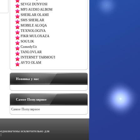
SEVGI DUNYOSI
MP3 AUDIO ALBOM
SHERLAR OLAMI
SMS SHERLAR
MOBILE ALOQA
TEXNOLOGIYA
FIKR MULOXAZA
SOG'LIK
ComedyUz
TANLOVLAR
INTERNET TARMOG'I
AVTO OLAM
Новинка у нас
Самое Популярное
Самое Популярное
предназначены исключительно для
|