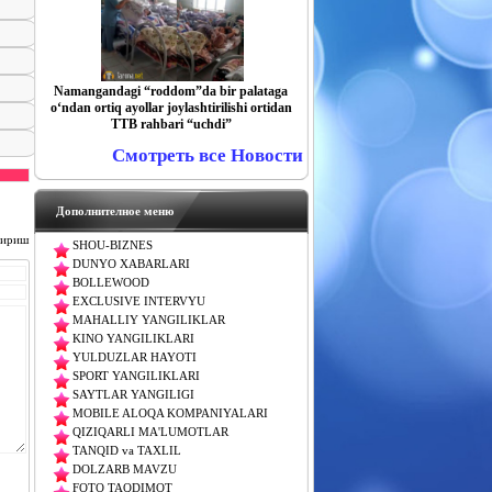
Namangandagi “roddom”da bir palataga
o‘ndan ortiq ayollar joylashtirilishi ortidan
TTB rahbari “uchdi”
Смотреть все Новости
Дополнителное меню
чириш
SHOU-BIZNES
DUNYO XABARLARI
BOLLEWOOD
EXCLUSIVE INTERVYU
MAHALLIY YANGILIKLAR
KINO YANGILIKLARI
YULDUZLAR HAYOTI
SPORT YANGILIKLARI
SAYTLAR YANGILIGI
MOBILE ALOQA KOMPANIYALARI
QIZIQARLI MA'LUMOTLAR
TANQID va TAXLIL
DOLZARB MAVZU
FOTO TAQDIMOT