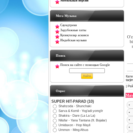
Мобильная версия
Мега Музыка
Саундтреки
Зарубежные хиты
Қизиқчилар аскияси
O'z
Индейская музыки
bi
Поиск
Поиск на сайте с помощью Google
Кате
tarji
|
Рей
Oпрос
Mav
SUPER HIT-PARAD (10)
Shahzoda - Shunchaki
Sarva & Komil - Yog'adi yomg'ir
Shakira - Dare (La La La)
Nilufar - Yana Tantana (ft. Bojalar)
Umidaxon - Hop Mayli
Ummon - Ming Afsus