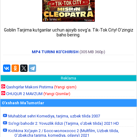
Goblin Tarjima kutganlar uchun ajoyib sovg'a. Tik-Tok City! O'zingiz
baho bering.
MP4 TURINI KO'CHIRISH
(305 MB 360p)
Reklama
Qashqirlar Makoni Pistirma
(Yangi qism)
CHUQUR 2 MAVZUM
(Yangi Qismlar)
O'xshash Ma'lumotlar
Muhabbat sehri Komediya, tarjima, uzbek tilida 2007
So'ngi bahodir 2: Yovuzlik ildizi (Tarjima, o'zbek tilida) 2021 HD
Kichkina Xo'jayin 2 / Босс-молокосос 2 (Multfilm, Uzbek tilida,
O'zbekcha tarjima, komediya, oilaviy) 2021