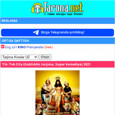
REKLAMA
Bizga Telegramda qo'shiling!
ORTGA QAYTISH
Eng zo'r
KINO
Premyeralar
(new)
Tik-Tok City (Gobliddin tarjima, Super komediya) 2021