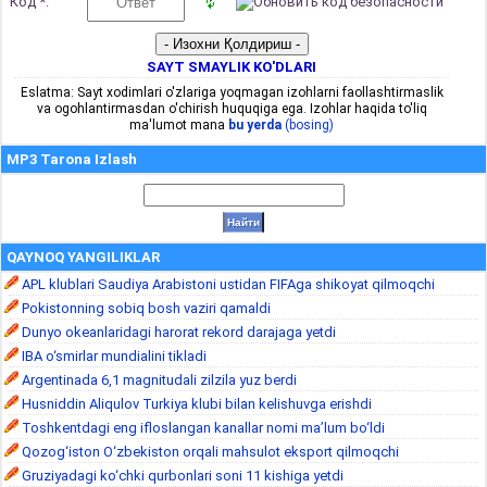
Код *:
SAYT SMAYLIK KO'DLARI
Eslatma: Sayt xodimlari o'zlariga yoqmagan izohlarni faollashtirmaslik
va ogohlantirmasdan o'chirish huquqiga ega. Izohlar haqida to'liq
ma'lumot mana
bu yerda
(bosing)
MP3 Tarona Izlash
QAYNOQ YANGILIKLAR
APL klublari Saudiya Arabistoni ustidan FIFAga shikoyat qilmoqchi
Pokistonning sobiq bosh vaziri qamaldi
Dunyo okeanlaridagi harorat rekord darajaga yetdi
IBA o‘smirlar mundialini tikladi
Argentinada 6,1 magnitudali zilzila yuz berdi
Husniddin Aliqulov Turkiya klubi bilan kelishuvga erishdi
Toshkentdagi eng ifloslangan kanallar nomi ma’lum bo‘ldi
Qozog‘iston O‘zbekiston orqali mahsulot eksport qilmoqchi
Gruziyadagi ko‘chki qurbonlari soni 11 kishiga yetdi