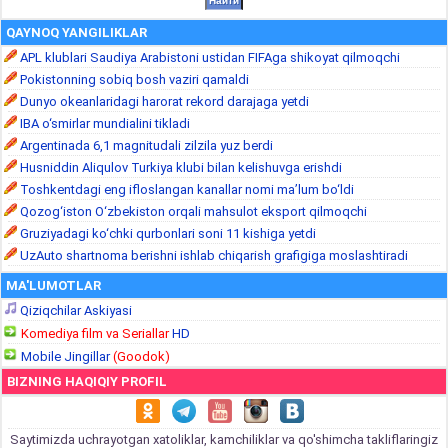
QAYNOQ YANGILIKLAR
APL klublari Saudiya Arabistoni ustidan FIFAga shikoyat qilmoqchi
Pokistonning sobiq bosh vaziri qamaldi
Dunyo okeanlaridagi harorat rekord darajaga yetdi
IBA o‘smirlar mundialini tikladi
Argentinada 6,1 magnitudali zilzila yuz berdi
Husniddin Aliqulov Turkiya klubi bilan kelishuvga erishdi
Toshkentdagi eng ifloslangan kanallar nomi ma’lum bo‘ldi
Qozog‘iston O‘zbekiston orqali mahsulot eksport qilmoqchi
Gruziyadagi ko‘chki qurbonlari soni 11 kishiga yetdi
UzAuto shartnoma berishni ishlab chiqarish grafigiga moslashtiradi
MA'LUMOTLAR
Qiziqchilar Askiyasi
Komediya film va Seriallar
HD
Mobile Jingillar
(Goodok)
BIZNING HAQIQIY PROFIL
Saytimizda uchrayotgan xatoliklar, kamchiliklar va qo'shimcha takliflaringiz