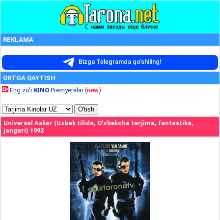
REKLAMA
Bizga Telegramda qo'shiling!
ORTGA QAYTISH
Eng zo'r
KINO
Premyeralar
(new)
Universal Askar (Uzbek tilida, O'zbekcha tarjima, fantastika,
jangari) 1992