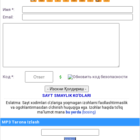
Имя *:
Email:
Код *:
SAYT SMAYLIK KO'DLARI
Eslatma: Sayt xodimlari o'zlariga yoqmagan izohlarni faollashtirmaslik
va ogohlantirmasdan o'chirish huquqiga ega. Izohlar haqida to'liq
ma'lumot mana
bu yerda
(bosing)
MP3 Tarona Izlash