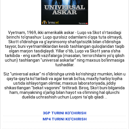
Vyetnam, 1969, ikki amerikalik askar - Luqo va Skot o'rtasidagi
birinchi to'qnashuv: Luqo qurolsiz odamlarni o'qqa tuta olmaydi,
Skott o'ldirishga va g'ayriinsoniy shafqatsizlik bilan o'ldirishga
tayyor, buni vyetnamliklardan kesib tashlangan quloqlaridan taqib
olgan marjon tasdiqlaydi. Yillar o'tib, Luqo va Skott yana o'sha
tarkibda - eng xavfli vazifalarga (masalan, terrorchilarni yo'q qilish
uchun) tashlangan "universal askarlar" ning maxsus bo'linmasiga
tushadilar.
Siz "universal askar" ni o'ldirishga urinib ko'rishingiz mumkin, lekin u
qayta-qayta ko'tariladi va agar kerak bo'lsa, maxfiy harbiy loyiha
ustida ishlayotgan olimlar, maxsus laboratoriyada, jiddiy
shikastlangan "bekat vagonini" tiriltiradi. Biroq, Skot buni bilganida
ham, manyakning o'jarligi bilan hayot va o'limning hal qiluvchi
duelida uchrashish uchun Luqoni ta'qib qiladi ...
3GP TURINI KO'CHIRISH
MP4 TURINI KO'CHIRISH