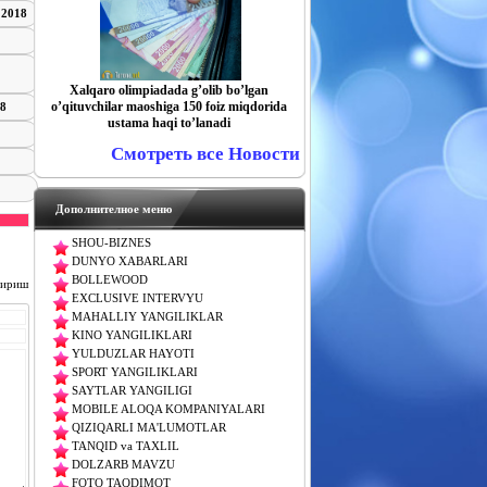
 2018
Xalqaro olimpiadada gʼolib boʼlgan
oʼqituvchilar maoshiga 150 foiz miqdorida
18
ustama haqi toʼlanadi
Смотреть все Новости
Дополнителное меню
SHOU-BIZNES
DUNYO XABARLARI
BOLLEWOOD
чириш
EXCLUSIVE INTERVYU
MAHALLIY YANGILIKLAR
KINO YANGILIKLARI
YULDUZLAR HAYOTI
SPORT YANGILIKLARI
SAYTLAR YANGILIGI
MOBILE ALOQA KOMPANIYALARI
QIZIQARLI MA'LUMOTLAR
TANQID va TAXLIL
DOLZARB MAVZU
FOTO TAQDIMOT