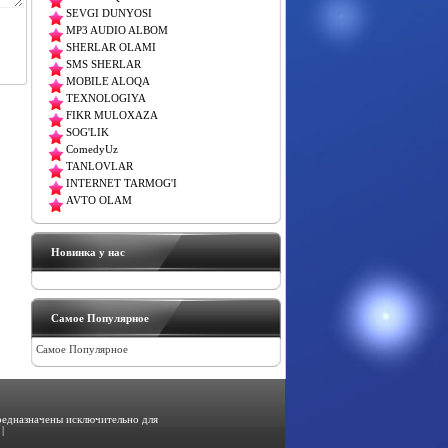
SEVGI DUNYOSI
MP3 AUDIO ALBOM
SHERLAR OLAMI
SMS SHERLAR
MOBILE ALOQA
TEXNOLOGIYA
FIKR MULOXAZA
SOG'LIK
ComedyUz
TANLOVLAR
INTERNET TARMOG'I
AVTO OLAM
Новинка у нас
Самое Популярное
Самое Популярное
предназначены исключительно для
|