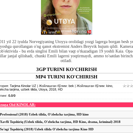
011 yil 22 iyulda Norvegiyaning Utoyya orolidagi yozgi lagerga borgan besh y
yoshga qurollangan o'ng qanot ekstremist Anders Breyvik hujum qildi. Kamera
ob'ektivida - bu erda singlisi Emili bilan vaqt o'tkazadigan 19 yoshli Kaia. Opa
illar janjal qilishadi, chunki Emili lagerni yoqtirmaydi, ammo to'satdan birinch
otiladi.
3GP TURINI KO'CHIRISH
MP4 TURINI KO'CHIRISH
гория
:
Tarjima Kinolar UZ
|
Жойлашган бўлим
:
bek
|
Жойлашган бўлим
:
kino
,
ekcha tarjima
,
uzbek tilida
,
Utoya
,
2018
,
HD
тинг
:
0.0
/
0
zuga Oid KINOLAR:
Professional (2018) Uzbek tilida, O'zbekcha tarjima, HD kino
Xavfli Topshiriq (Uzbek tilida, O'zbekcha tarjima, HD Kino, drama, kriminal) 2018
So'ngi Topshiriq (2018) Uzbek tilida O'zbekcha tarjima Kino HD