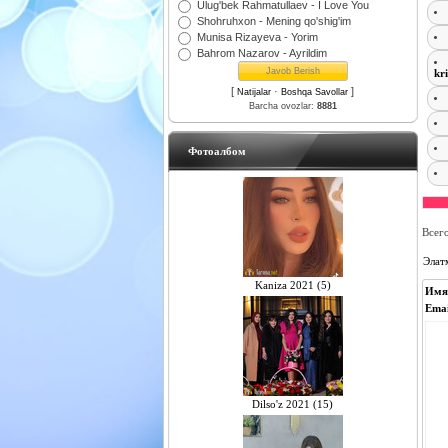
Ulug'bek Rahmatullaev - I Love You
Shohruhxon - Mening qo'shig'im
Munisa Rizayeva - Yorim
Bahrom Nazarov - Ayrildim
kr
[
·
]
Natijalar
Boshqa Savollar
Barcha ovozlar:
8881
Фотоалбом
Всег
Элат
Kaniza 2021 (5)
Имя
Emai
Dilso'z 2021 (15)