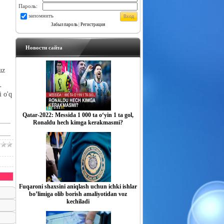
Пароль:
запомнить
Забыл пароль
|
Регистрация
Новости сайта
uz
-
i o'q
Qatar-2022: Messida 1 000 ta o‘yin 1 ta gol,
Ronaldu hech kimga kerakmasmi?
Fuqaroni shaxsini aniqlash uchun ichki ishlar
boʼlimiga olib borish amaliyotidan voz
kechiladi