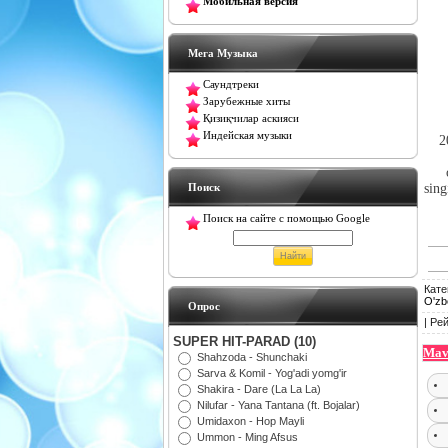
Мобильная версия
Мега Музыка
Саундтреки
Зарубежные хиты
Қизиқчилар аскияси
Индейская музыки
2
Поиск
sing
Поиск на сайте с помощью Google
Кате
O'zb
Oпрос
|
Рей
SUPER HIT-PARAD (10)
Mav
Shahzoda - Shunchaki
Sarva & Komil - Yog'adi yomg'ir
Shakira - Dare (La La La)
Nilufar - Yana Tantana (ft. Bojalar)
Umidaxon - Hop Mayli
Ummon - Ming Afsus