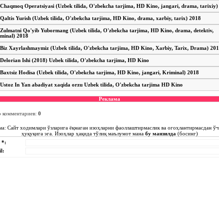
Chaqmoq Operatsiyasi (Uzbek tilida, O'zbekcha tarjima, HD Kino, jangari, drama, tarixiy)
Qaltis Yurish (Uzbek tilida, O'zbekcha tarjima, HD Kino, drama, xarbiy, tarix) 2018
Zulmatni Qo'yib Yubormang (Uzbek tilida, O'zbekcha tarjima, HD Kino, drama, detektiv,
iminal) 2018
Biz Xayrlashmaymiz (Uzbek tilida, O'zbekcha tarjima, HD Kino, Xarbiy, Tarix, Drama) 20
Delorian Ishi (2018) Uzbek tilida, O'zbekcha tarjima, HD Kino
Baxtsiz Hodisa (Uzbek tilida, O'zbekcha tarjima, HD Kino, jangari, Kriminal) 2018
Ustoz In Yan abadiyat xaqida orzu Uzbek tilida, O'zbekcha tarjima HD Kino
Реклама
о комментариев
:
0
ма: Сайт ходимлари ўзларига ёқмаган изоҳларни фаоллаштирмаслик ва огоҳлантирмасдан ў
ҳуқуқига эга. Изоҳлар ҳақида тўлиқ маълумот мана
бу манзилда
(босинг)
 *:
l: