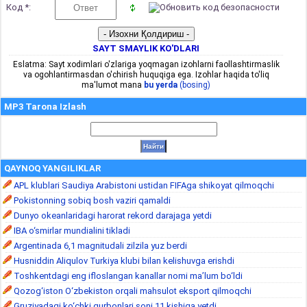
Код *:
SAYT SMAYLIK KO'DLARI
Eslatma: Sayt xodimlari o'zlariga yoqmagan izohlarni faollashtirmaslik
va ogohlantirmasdan o'chirish huquqiga ega. Izohlar haqida to'liq
ma'lumot mana
bu yerda
(bosing)
MP3 Tarona Izlash
QAYNOQ YANGILIKLAR
APL klublari Saudiya Arabistoni ustidan FIFAga shikoyat qilmoqchi
Pokistonning sobiq bosh vaziri qamaldi
Dunyo okeanlaridagi harorat rekord darajaga yetdi
IBA o‘smirlar mundialini tikladi
Argentinada 6,1 magnitudali zilzila yuz berdi
Husniddin Aliqulov Turkiya klubi bilan kelishuvga erishdi
Toshkentdagi eng ifloslangan kanallar nomi ma’lum bo‘ldi
Qozog‘iston O‘zbekiston orqali mahsulot eksport qilmoqchi
Gruziyadagi ko‘chki qurbonlari soni 11 kishiga yetdi