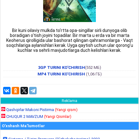
Bir kuni oilaviy mulkda to'rtta opa-singillar sirli dunyoga olib
boradigan o'tish joyini topadilar. Bir marta u erda va bir marta
Keoherus qirolligida ular bashorat qilingan qahramonlarga - Vaqt
soqchilariga aylanishlari kerak. Uyga qaytish uchun ular qorong'u
kuchlar va sehrli mavjudotlarga duch kelishlari kerak.
3GP TURINI KO'CHIRISH
(552 МБ)
MP4 TURINI KO'CHIRISH
(1,06 ГБ)
Reklama
Qashqirlar Makoni Pistirma
(Yangi qism)
CHUQUR 2 MAVZUM
(Yangi Qismlar)
O'xshash Ma'lumotlar