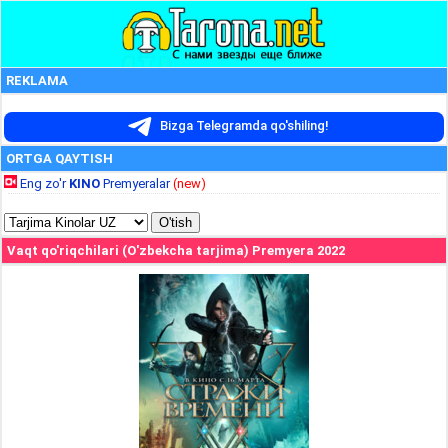
REKLAMA
Bizga Telegramda qo'shiling!
ORTGA QAYTISH
Eng zo'r
KINO
Premyeralar
(new)
Vaqt qo'riqchilari (O'zbekcha tarjima) Premyera 2022