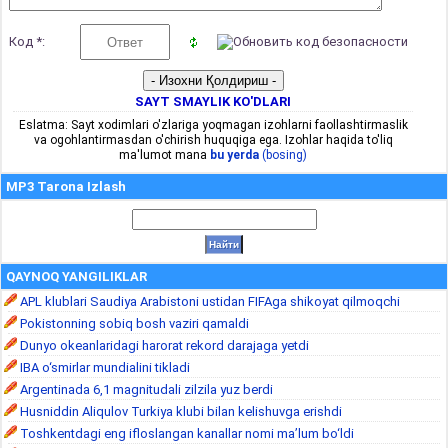
Код *:
SAYT SMAYLIK KO'DLARI
Eslatma: Sayt xodimlari o'zlariga yoqmagan izohlarni faollashtirmaslik
va ogohlantirmasdan o'chirish huquqiga ega. Izohlar haqida to'liq
ma'lumot mana
bu yerda
(bosing)
MP3 Tarona Izlash
QAYNOQ YANGILIKLAR
APL klublari Saudiya Arabistoni ustidan FIFAga shikoyat qilmoqchi
Pokistonning sobiq bosh vaziri qamaldi
Dunyo okeanlaridagi harorat rekord darajaga yetdi
IBA o‘smirlar mundialini tikladi
Argentinada 6,1 magnitudali zilzila yuz berdi
Husniddin Aliqulov Turkiya klubi bilan kelishuvga erishdi
Toshkentdagi eng ifloslangan kanallar nomi ma’lum bo‘ldi