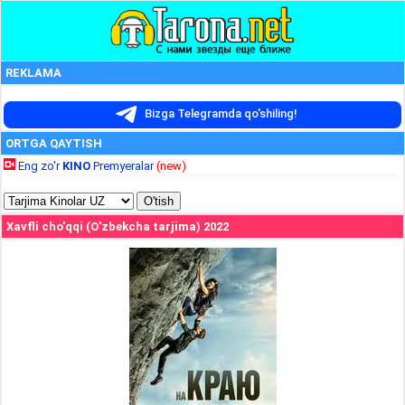
REKLAMA
Bizga Telegramda qo'shiling!
ORTGA QAYTISH
Eng zo'r
KINO
Premyeralar
(new)
Xavfli cho'qqi (O'zbekcha tarjima) 2022