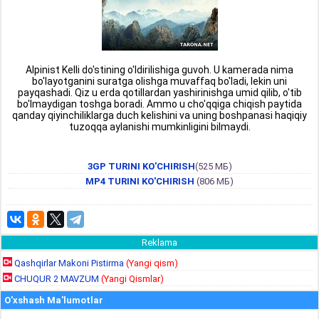
Alpinist Kelli do'stining o'ldirilishiga guvoh. U kamerada nima
bo'layotganini suratga olishga muvaffaq bo'ladi, lekin uni
payqashadi. Qiz u erda qotillardan yashirinishga umid qilib, o'tib
bo'lmaydigan toshga boradi. Ammo u cho'qqiga chiqish paytida
qanday qiyinchiliklarga duch kelishini va uning boshpanasi haqiqiy
tuzoqqa aylanishi mumkinligini bilmaydi.
3GP TURINI KO'CHIRISH
(525 МБ)
MP4 TURINI KO'CHIRISH
(806 МБ)
Reklama
Qashqirlar Makoni Pistirma
(Yangi qism)
CHUQUR 2 MAVZUM
(Yangi Qismlar)
O'xshash Ma'lumotlar