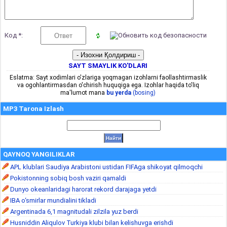
Код *:
SAYT SMAYLIK KO'DLARI
Eslatma: Sayt xodimlari o'zlariga yoqmagan izohlarni faollashtirmaslik
va ogohlantirmasdan o'chirish huquqiga ega. Izohlar haqida to'liq
ma'lumot mana
bu yerda
(bosing)
MP3 Tarona Izlash
QAYNOQ YANGILIKLAR
APL klublari Saudiya Arabistoni ustidan FIFAga shikoyat qilmoqchi
Pokistonning sobiq bosh vaziri qamaldi
Dunyo okeanlaridagi harorat rekord darajaga yetdi
IBA o‘smirlar mundialini tikladi
Argentinada 6,1 magnitudali zilzila yuz berdi
Husniddin Aliqulov Turkiya klubi bilan kelishuvga erishdi