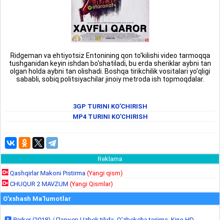
Ridgeman va ehtiyotsiz Entonining qon to'kilishi video tarmoqqa
tushganidan keyin ishdan bo'shatiladi, bu erda sheriklar aybni tan
olgan holda aybni tan olishadi. Boshqa tirikchilik vositalari yo'qligi
sababli, sobiq politsiyachilar jinoiy metroda ish topmoqdalar.
3GP TURINI KO'CHIRISH
MP4 TURINI KO'CHIRISH
Reklama
Qashqirlar Makoni Pistirma
(Yangi qism)
CHUQUR 2 MAVZUM
(Yangi Qismlar)
O'xshash Ma'lumotlar
Parker (2018) / Паркер Uzbek tilida, O'zbekcha tarjima, Kino HD