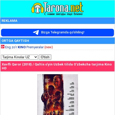
REKLAMA
Bizga Telegramda qo'shiling!
ORTGA QAYTISH
Eng zo'r
KINO
Premyeralar
(new)
Xavfli Qaror (2018) / Qaltis o'yin Uzbek tilida O'zbekcha tarjima Kino
HD