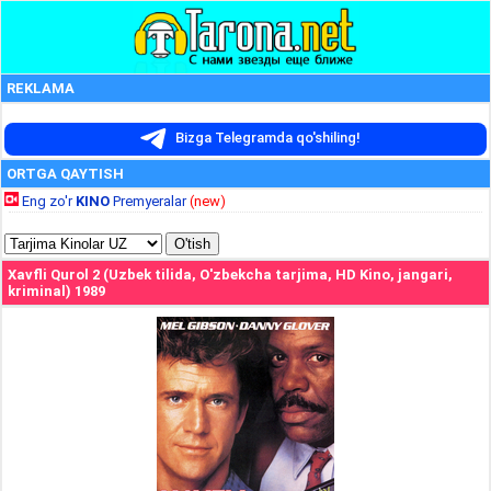
REKLAMA
Bizga Telegramda qo'shiling!
ORTGA QAYTISH
Eng zo'r
KINO
Premyeralar
(new)
Xavfli Qurol 2 (Uzbek tilida, O'zbekcha tarjima, HD Kino, jangari,
kriminal) 1989