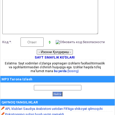
Код *:
SAYT SMAYLIK KO'DLARI
Eslatma: Sayt xodimlari o'zlariga yoqmagan izohlarni faollashtirmaslik
va ogohlantirmasdan o'chirish huquqiga ega. Izohlar haqida to'liq
ma'lumot mana
bu yerda
(bosing)
MP3 Tarona Izlash
QAYNOQ YANGILIKLAR
APL klublari Saudiya Arabistoni ustidan FIFAga shikoyat qilmoqchi
Pokistonning sobiq bosh vaziri qamaldi