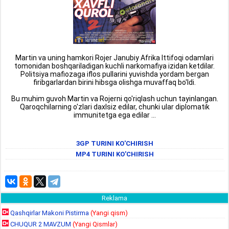
Martin va uning hamkori Rojer Janubiy Afrika Ittifoqi odamlari
tomonidan boshqariladigan kuchli narkomafiya izidan ketdilar.
Politsiya mafiozaga iflos pullarini yuvishda yordam bergan
firibgarlardan birini hibsga olishga muvaffaq bo'ldi.
Bu muhim guvoh Martin va Rojerni qo'riqlash uchun tayinlangan.
Qaroqchilarning o'zlari daxlsiz edilar, chunki ular diplomatik
immunitetga ega edilar ...
3GP TURINI KO'CHIRISH
MP4 TURINI KO'CHIRISH
Reklama
Qashqirlar Makoni Pistirma
(Yangi qism)
CHUQUR 2 MAVZUM
(Yangi Qismlar)