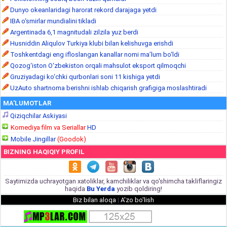
Dunyo okeanlaridagi harorat rekord darajaga yetdi
IBA o‘smirlar mundialini tikladi
Argentinada 6,1 magnitudali zilzila yuz berdi
Husniddin Aliqulov Turkiya klubi bilan kelishuvga erishdi
Toshkentdagi eng ifloslangan kanallar nomi ma’lum bo‘ldi
Qozog‘iston O‘zbekiston orqali mahsulot eksport qilmoqchi
Gruziyadagi ko‘chki qurbonlari soni 11 kishiga yetdi
UzAuto shartnoma berishni ishlab chiqarish grafigiga moslashtiradi
MA'LUMOTLAR
Qiziqchilar Askiyasi
Komediya film va Seriallar
HD
Mobile Jingillar
(Goodok)
BIZNING HAQIQIY PROFIL
Saytimizda uchrayotgan xatoliklar, kamchiliklar va qo'shimcha takliflaringiz
haqida
Bu Yerda
yozib qoldiring!
Biz bilan aloqa
|
A'zo bo'lish