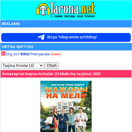
REKLAMA
Bizga Telegramda qo'shiling!
ORTGA QAYTISH
Eng zo'r
KINO
Premyeralar
(new)
Xonavayron boyvachchalar (O'zbekcha tarjima) 2021