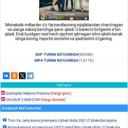
Monakolik milliarder o'z farzandlarining injiqliklaridan charchagan
va ularga saboq berishga qaror qiladi. U bankrot bo'lganini e'lon
qiladi. Endi buzilgan nasl hech qachon qilmagan ishni qilishi kerak:
ishga boring, hayotni sevishni va qadrlashni o'rganing.
3GP TURINI KO'CHIRISH
(555 МБ)
MP4 TURINI KO'CHIRISH
(1,01 ГБ)
Reklama
Qashqirlar Makoni Pistirma
(Yangi qism)
CHUQUR 2 MAVZUM
(Yangi Qismlar)
O'xshash Ma'lumotlar
Tom Va Jerry kinosi premyera Uzbek tilida 2021 O'zbekcha tarjima
Nomukammal va benuqson (2021) Hind film Uzbek tilida, O'zbekcha