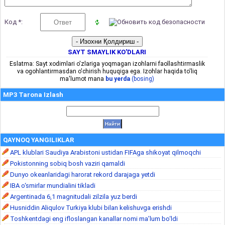
Код *:
SAYT SMAYLIK KO'DLARI
Eslatma: Sayt xodimlari o'zlariga yoqmagan izohlarni faollashtirmaslik
va ogohlantirmasdan o'chirish huquqiga ega. Izohlar haqida to'liq
ma'lumot mana
bu yerda
(bosing)
MP3 Tarona Izlash
QAYNOQ YANGILIKLAR
APL klublari Saudiya Arabistoni ustidan FIFAga shikoyat qilmoqchi
Pokistonning sobiq bosh vaziri qamaldi
Dunyo okeanlaridagi harorat rekord darajaga yetdi
IBA o‘smirlar mundialini tikladi
Argentinada 6,1 magnitudali zilzila yuz berdi
Husniddin Aliqulov Turkiya klubi bilan kelishuvga erishdi
Toshkentdagi eng ifloslangan kanallar nomi ma’lum bo‘ldi