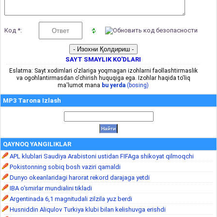
Код *:
SAYT SMAYLIK KO'DLARI
Eslatma: Sayt xodimlari o'zlariga yoqmagan izohlarni faollashtirmaslik
va ogohlantirmasdan o'chirish huquqiga ega. Izohlar haqida to'liq
ma'lumot mana
bu yerda
(bosing)
MP3 Tarona Izlash
QAYNOQ YANGILIKLAR
APL klublari Saudiya Arabistoni ustidan FIFAga shikoyat qilmoqchi
Pokistonning sobiq bosh vaziri qamaldi
Dunyo okeanlaridagi harorat rekord darajaga yetdi
IBA o‘smirlar mundialini tikladi
Argentinada 6,1 magnitudali zilzila yuz berdi
Husniddin Aliqulov Turkiya klubi bilan kelishuvga erishdi