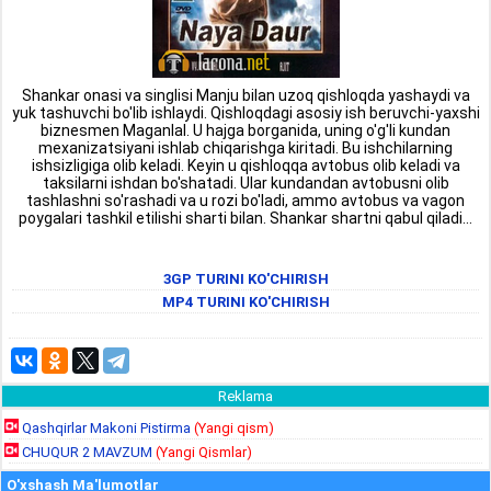
Shankar onasi va singlisi Manju bilan uzoq qishloqda yashaydi va
yuk tashuvchi bo'lib ishlaydi. Qishloqdagi asosiy ish beruvchi-yaxshi
biznesmen Maganlal. U hajga borganida, uning o'g'li kundan
mexanizatsiyani ishlab chiqarishga kiritadi. Bu ishchilarning
ishsizligiga olib keladi. Keyin u qishloqqa avtobus olib keladi va
taksilarni ishdan bo'shatadi. Ular kundandan avtobusni olib
tashlashni so'rashadi va u rozi bo'ladi, ammo avtobus va vagon
poygalari tashkil etilishi sharti bilan. Shankar shartni qabul qiladi...
3GP TURINI KO'CHIRISH
MP4 TURINI KO'CHIRISH
Reklama
Qashqirlar Makoni Pistirma
(Yangi qism)
CHUQUR 2 MAVZUM
(Yangi Qismlar)
O'xshash Ma'lumotlar