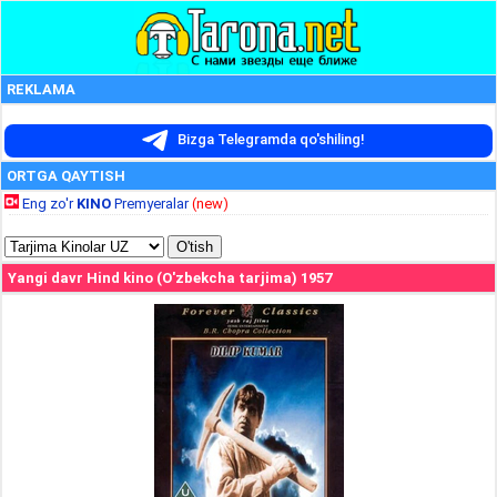
REKLAMA
Bizga Telegramda qo'shiling!
ORTGA QAYTISH
Eng zo'r
KINO
Premyeralar
(new)
Yangi davr Hind kino (O'zbekcha tarjima) 1957