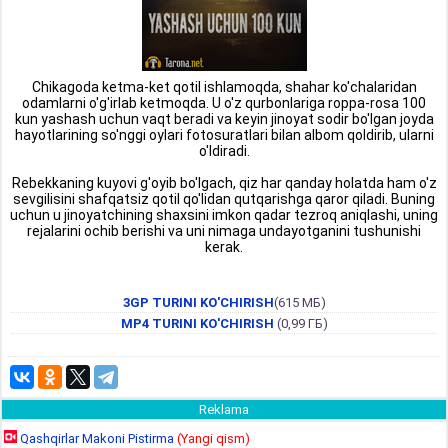
Chikagoda ketma-ket qotil ishlamoqda, shahar ko'chalaridan
odamlarni o'g'irlab ketmoqda. U o'z qurbonlariga roppa-rosa 100
kun yashash uchun vaqt beradi va keyin jinoyat sodir bo'lgan joyda
hayotlarining so'nggi oylari fotosuratlari bilan albom qoldirib, ularni
o'ldiradi.
Rebekkaning kuyovi g'oyib bo'lgach, qiz har qanday holatda ham o'z
sevgilisini shafqatsiz qotil qo'lidan qutqarishga qaror qiladi. Buning
uchun u jinoyatchining shaxsini imkon qadar tezroq aniqlashi, uning
rejalarini ochib berishi va uni nimaga undayotganini tushunishi
kerak.
3GP TURINI KO'CHIRISH
(615 МБ)
MP4 TURINI KO'CHIRISH
(0,99 ГБ)
Reklama
Qashqirlar Makoni Pistirma
(Yangi qism)