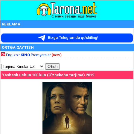
REKLAMA
Bizga Telegramda qo'shiling!
ORTGA QAYTISH
Eng zo'r
KINO
Premyeralar
(new)
Yashash uchun 100 kun (O'zbekcha tarjima) 2019