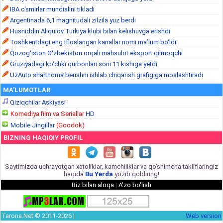
IBA o‘smirlar mundialini tikladi
Argentinada 6,1 magnitudali zilzila yuz berdi
Husniddin Aliqulov Turkiya klubi bilan kelishuvga erishdi
Toshkentdagi eng ifloslangan kanallar nomi ma’lum bo‘ldi
Qozog‘iston O‘zbekiston orqali mahsulot eksport qilmoqchi
Gruziyadagi ko‘chki qurbonlari soni 11 kishiga yetdi
UzAuto shartnoma berishni ishlab chiqarish grafigiga moslashtiradi
MA'LUMOTLAR
Qiziqchilar Askiyasi
Komediya film va Seriallar
HD
Mobile Jingillar
(Goodok)
BIZNING HAQIQIY PROFIL
Saytimizda uchrayotgan xatoliklar, kamchiliklar va qo'shimcha takliflaringiz
haqida
Bu Yerda
yozib qoldiring!
Biz bilan aloqa
|
A'zo bo'lish
Tarona.Net © 2011-2026 |
Web version