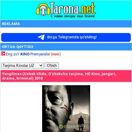
REKLAMA
Bizga Telegramda qo'shiling!
ORTGA QAYTISH
Eng zo'r
KINO
Premyeralar
(new)
Yengilmas (Uzbek tilida, O'zbekcha tarjima, HD Kino, jangari,
drama, kriminal) 2010