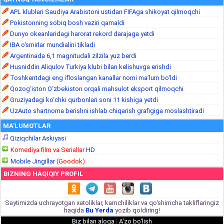
APL klublari Saudiya Arabistoni ustidan FIFAga shikoyat qilmoqchi
Pokistonning sobiq bosh vaziri qamaldi
Dunyo okeanlaridagi harorat rekord darajaga yetdi
IBA o‘smirlar mundialini tikladi
Argentinada 6,1 magnitudali zilzila yuz berdi
Husniddin Aliqulov Turkiya klubi bilan kelishuvga erishdi
Toshkentdagi eng ifloslangan kanallar nomi ma’lum bo‘ldi
Qozog‘iston O‘zbekiston orqali mahsulot eksport qilmoqchi
Gruziyadagi ko‘chki qurbonlari soni 11 kishiga yetdi
UzAuto shartnoma berishni ishlab chiqarish grafigiga moslashtiradi
MA'LUMOTLAR
Qiziqchilar Askiyasi
Komediya film va Seriallar
HD
Mobile Jingillar
(Goodok)
BIZNING HAQIQIY PROFIL
Saytimizda uchrayotgan xatoliklar, kamchiliklar va qo'shimcha takliflaringiz
haqida
Bu Yerda
yozib qoldiring!
Biz bilan aloqa
|
A'zo bo'lish