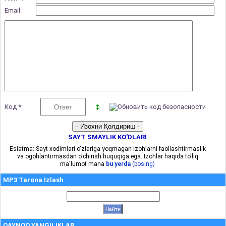
Email:
Код *:
SAYT SMAYLIK KO'DLARI
Eslatma: Sayt xodimlari o'zlariga yoqmagan izohlarni faollashtirmaslik
va ogohlantirmasdan o'chirish huquqiga ega. Izohlar haqida to'liq
ma'lumot mana
bu yerda
(bosing)
MP3 Tarona Izlash
QAYNOQ YANGILIKLAR