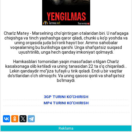
Charlz Matey - Marselning cho'qintirgan otalaridan biri. U nafaqaga
chiqishga va tinch yashashga qaror qiladi, chunki u ko'p yoshda va
uning orqasida juda bo'ronli hayot bor. Ammo sahobalar
voqealarning bu burilishiga qarshi. Unga shafqatsiz suiqasd
uyushtirilib, unga hech qanday imkoniyat qolmaydi.
Hamkasblari tomonidan yaqin masofadan otilgan Charlz
kasalxonaga olib ketiladi va uning tanasidan 22 ta o'q chiqariladi...
Lekin qandaydir mo''jiza tufayli u tirik qoladi. Endi u bir vaqtlar
do'stlaridan o'ch olmoqchi. Va uning qasosi qonli va shafqatsiz
bo'lmaydi.
3GP TURINI KO'CHIRISH
MP4 TURINI KO'CHIRISH
Reklama