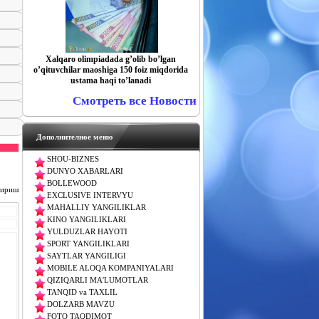
Xalqaro olimpiadada gʼolib boʼlgan
oʼqituvchilar maoshiga 150 foiz miqdorida
ustama haqi toʼlanadi
Смотреть все Новости
Дополнителное меню
SHOU-BIZNES
DUNYO XABARLARI
BOLLEWOOD
чириш
EXCLUSIVE INTERVYU
MAHALLIY YANGILIKLAR
KINO YANGILIKLARI
YULDUZLAR HAYOTI
SPORT YANGILIKLARI
SAYTLAR YANGILIGI
MOBILE ALOQA KOMPANIYALARI
QIZIQARLI MA'LUMOTLAR
TANQID va TAXLIL
DOLZARB MAVZU
FOTO TAQDIMOT