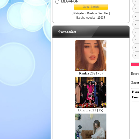
MEGAFON
[
·
]
Natijalar
Boshqa Savollar
Barcha ovozlar:
13037
Фотоалбом
Kaniza 2021 (5)
Всег
Элат
Имя
Emai
Dilso'z 2021 (15)