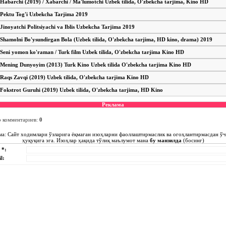
Habarchi (2019) / Xabarchi / Ma'lumotchi Uzbek tilida, O'zbekcha tarjima, Kino HD
Pektu Tog'i Uzbekcha Tarjima 2019
Jinoyatchi Politsiyachi va Iblis Uzbekcha Tarjima 2019
Shamolni Bo'ysundirgan Bola (Uzbek tilida, O'zbekcha tarjima, HD kino, drama) 2019
Seni yomon ko'raman / Turk film Uzbek tilida, O'zbekcha tarjima Kino HD
Mening Dunyoyim (2013) Turk Kino Uzbek tilida O'zbekcha tarjima Kino HD
Raqs Zavqi (2019) Uzbek tilida, O'zbekcha tarjima Kino HD
Fokstrot Guruhi (2019) Uzbek tilida, O'zbekcha tarjima, HD Kino
Реклама
о комментариев
:
0
ма: Сайт ходимлари ўзларига ёқмаган изоҳларни фаоллаштирмаслик ва огоҳлантирмасдан ў
ҳуқуқига эга. Изоҳлар ҳақида тўлиқ маълумот мана
бу манзилда
(босинг)
 *:
l: