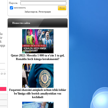
Пароль:
запомнить
Забыл пароль
|
Регистрация
Новости сайта
la
ir
i.
oqqa
Qatar-2022: Messida 1 000 ta o‘yin 1 ta gol,
Ronaldu hech kimga kerakmasmi?
Fuqaroni shaxsini aniqlash uchun ichki ishlar
boʼlimiga olib borish amaliyotidan voz
kechiladi