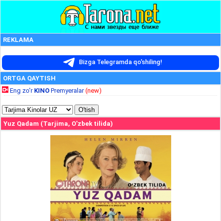
REKLAMA
Bizga Telegramda qo'shiling!
ORTGA QAYTISH
Eng zo'r
KINO
Premyeralar
(new)
Yuz Qadam (Tarjima, O'zbek tilida)