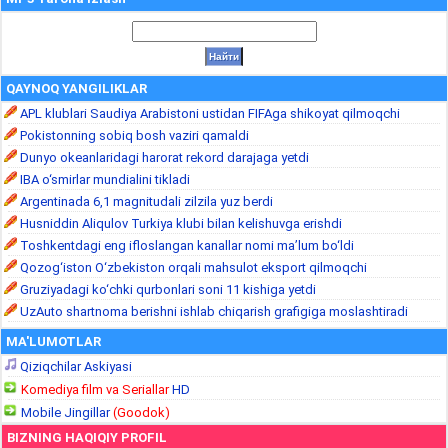
QAYNOQ YANGILIKLAR
APL klublari Saudiya Arabistoni ustidan FIFAga shikoyat qilmoqchi
Pokistonning sobiq bosh vaziri qamaldi
Dunyo okeanlaridagi harorat rekord darajaga yetdi
IBA o‘smirlar mundialini tikladi
Argentinada 6,1 magnitudali zilzila yuz berdi
Husniddin Aliqulov Turkiya klubi bilan kelishuvga erishdi
Toshkentdagi eng ifloslangan kanallar nomi ma’lum bo‘ldi
Qozog‘iston O‘zbekiston orqali mahsulot eksport qilmoqchi
Gruziyadagi ko‘chki qurbonlari soni 11 kishiga yetdi
UzAuto shartnoma berishni ishlab chiqarish grafigiga moslashtiradi
MA'LUMOTLAR
Qiziqchilar Askiyasi
Komediya film va Seriallar
HD
Mobile Jingillar
(Goodok)
BIZNING HAQIQIY PROFIL