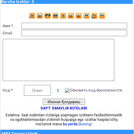
Barcha Izohlar
:
0
Имя *:
Email:
Код *:
SAYT SMAYLIK KO'DLARI
Eslatma: Sayt xodimlari o'zlariga yoqmagan izohlarni faollashtirmaslik
va ogohlantirmasdan o'chirish huquqiga ega. Izohlar haqida to'liq
ma'lumot mana
bu yerda
(bosing)
MP3 Tarona Izlash