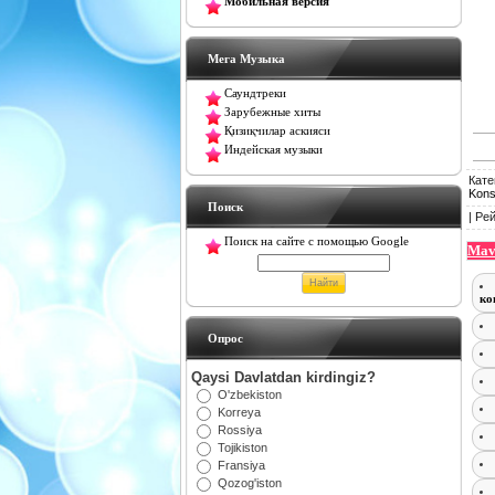
Мобильная версия
Мега Музыка
Саундтреки
Зарубежные хиты
Қизиқчилар аскияси
Индейская музыки
Кате
Kons
Поиск
|
Рей
Поиск на сайте с помощью Google
Mav
ко
Oпрос
Qaysi Davlatdan kirdingiz?
O'zbekiston
Korreya
Rossiya
Tojikiston
Fransiya
Qozog'iston