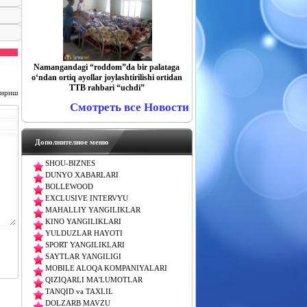
Namangandagi “roddom”da bir palataga
o‘ndan ortiq ayollar joylashtirilishi ortidan
TTB rahbari “uchdi”
чириш
Смотреть все Новости
Дополнителное меню
SHOU-BIZNES
DUNYO XABARLARI
BOLLEWOOD
EXCLUSIVE INTERVYU
MAHALLIY YANGILIKLAR
KINO YANGILIKLARI
YULDUZLAR HAYOTI
SPORT YANGILIKLARI
SAYTLAR YANGILIGI
MOBILE ALOQA KOMPANIYALARI
QIZIQARLI MA'LUMOTLAR
TANQID va TAXLIL
DOLZARB MAVZU