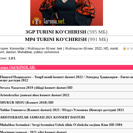
3GP TURINI KO'CHIRISH
(595 МБ)
MP4 TURINI KO'CHIRISH
(991 МБ)
гория
:
Konsertlar
|
Жойлашган бўлим
:
bek
|
Жойлашган бўлим
:
2022
,
HD
,
nomli
,
ert
,
dasturi
,
Muhabbat
,
yulduz usmonova
тинг
:
1.0
/
1
zuga Oid KINOLAR:
Elmurod Haqnazarov - Yengil nomli konsert dasturi 2022 / Элмурод Ҳақназаров - Енгил 
нсерт дастури 2022
Sevara Nazarxon 2019 yildagi konsert dasturi HD
Aristokratlar jamoasi shou konsert dasturi 2022
SHUKUR SHOU (Konsert 2018) HD
Yulduz Usmonova (Konsert dasturi) 2021 / Юлдуз Усмонова (Консерт дастури) 2021
ARISTOKRATLAR JAMOASI 2021 KONSERT DASTURI
Muhabbat formulasi / Sevgi formulasi Uzbek tilida O'zbekcha tarjima Kino HD 1984
Maximum jamoasi - 2021 yilgi konsert dasturi