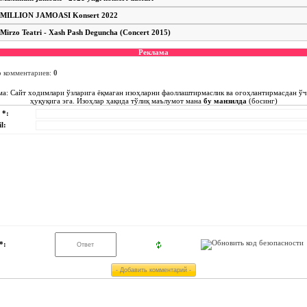
MILLION JAMOASI Konsert 2022
Mirzo Teatri - Xash Pash Deguncha (Concert 2015)
Реклама
о комментариев
:
0
ма: Сайт ходимлари ўзларига ёқмаган изоҳларни фаоллаштирмаслик ва огоҳлантирмасдан ў
ҳуқуқига эга. Изоҳлар ҳақида тўлиқ маълумот мана
бу манзилда
(босинг)
 *:
l:
*: