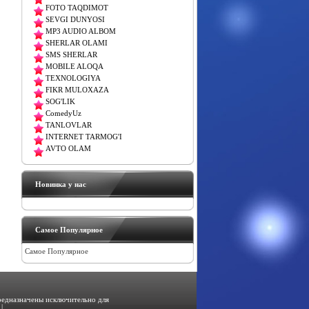
FOTO TAQDIMOT
SEVGI DUNYOSI
MP3 AUDIO ALBOM
SHERLAR OLAMI
SMS SHERLAR
MOBILE ALOQA
TEXNOLOGIYA
FIKR MULOXAZA
SOG'LIK
ComedyUz
TANLOVLAR
INTERNET TARMOG'I
AVTO OLAM
Новинка у нас
Самое Популярное
Самое Популярное
предназначены исключительно для
|