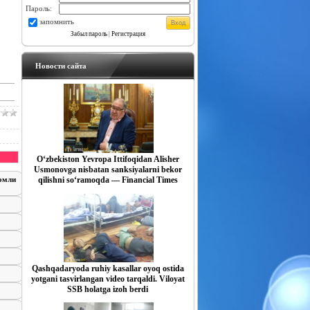
Пароль:
запомнить
Забыл пароль
|
Регистрация
Новости сайта
O‘zbekiston Yevropa Ittifoqidan Alisher
Usmonovga nisbatan sanksiyalarni bekor
qilishni so‘ramoqda — Financial Times
номли
Qashqadaryoda ruhiy kasallar oyoq ostida
yotgani tasvirlangan video tarqaldi. Viloyat
SSB holatga izoh berdi