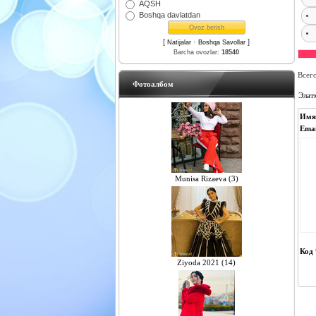
AQSH
Boshqa davlatdan
[
·
]
Natijalar
Boshqa Savollar
Barcha ovozlar:
18540
Всег
Фотоалбом
Элат
Имя
Emai
Munisa Rizaeva (3)
Код 
Ziyoda 2021 (14)