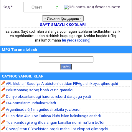
Код *:
SAYT SMAYLIK KO'DLARI
Eslatma: Sayt xodimlari o'zlariga yoqmagan izohlarni faollashtirmaslik
va ogohlantirmasdan o'chirish huquqiga ega. Izohlar haqida to'liq
ma'lumot mana
bu yerda
(bosing)
MP3 Tarona Izlash
QAYNOQ YANGILIKLAR
APL klublari Saudiya Arabistoni ustidan FIFAga shikoyat qilmoqchi
Pokistonning sobiq bosh vaziri qamaldi
Dunyo okeanlaridagi harorat rekord darajaga yetdi
IBA o‘smirlar mundialini tikladi
Argentinada 6,1 magnitudali zilzila yuz berdi
Husniddin Aliqulov Turkiya klubi bilan kelishuvga erishdi
Toshkentdagi eng ifloslangan kanallar nomi ma’lum bo‘ldi
Qozog‘iston O‘zbekiston orqali mahsulot eksport qilmoqchi