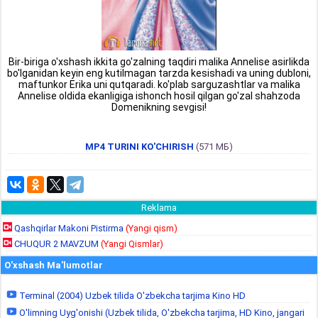
Bir-biriga o'xshash ikkita go'zalning taqdiri malika Annelise asirlikda
bo'lganidan keyin eng kutilmagan tarzda kesishadi va uning dubloni,
maftunkor Erika uni qutqaradi. ko'plab sarguzashtlar va malika
Annelise oldida ekanligiga ishonch hosil qilgan go'zal shahzoda
Domenikning sevgisi!
MP4 TURINI KO'CHIRISH
(571 МБ)
Reklama
Qashqirlar Makoni Pistirma
(Yangi qism)
CHUQUR 2 MAVZUM
(Yangi Qismlar)
O'xshash Ma'lumotlar
Terminal (2004) Uzbek tilida O'zbekcha tarjima Kino HD
O'limning Uyg'onishi (Uzbek tilida, O'zbekcha tarjima, HD Kino, jangari