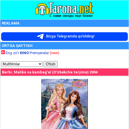
REKLAMA
Bizga Telegramda qo'shiling!
ORTGA QAYTISH
Eng zo'r
KINO
Premyeralar
(new)
Barbi: Malika va kambag'al (O'zbekcha tarjima) 2004