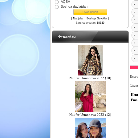
AQSH
Boshqa davlatdan
[
·
]
Natijalar
Boshqa Savollar
Barcha ovozlar:
18540
Фотоалбом
Всег
Nilufar Usmonova 2022 (10)
Элат
Имя
Emai
Nilufar Usmonova 2022 (12)