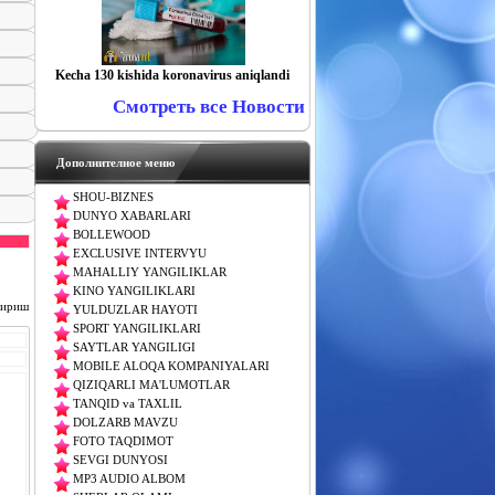
Kecha 130 kishida koronavirus aniqlandi
Смотреть все Новости
Дополнителное меню
SHOU-BIZNES
DUNYO XABARLARI
BOLLEWOOD
EXCLUSIVE INTERVYU
MAHALLIY YANGILIKLAR
KINO YANGILIKLARI
чириш
YULDUZLAR HAYOTI
SPORT YANGILIKLARI
SAYTLAR YANGILIGI
MOBILE ALOQA KOMPANIYALARI
QIZIQARLI MA'LUMOTLAR
TANQID va TAXLIL
DOLZARB MAVZU
FOTO TAQDIMOT
SEVGI DUNYOSI
MP3 AUDIO ALBOM