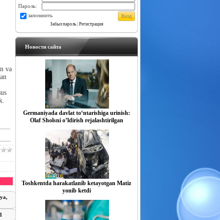
Пароль:
запомнить
Забыл пароль
|
Регистрация
Новости сайта
an va
gan
sus
k.
Germaniyada davlat to‘ntarishiga urinish:
Olaf Sholsni o’ldirish rejalashtirilgan
Toshkentda harakatlanib ketayotgan Matiz
yonib ketdi
iya,
21