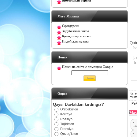
Мобильная версия
Мега Музыка
Саундтреки
Зарубежные хиты
Қизиқчилар аскияси
Индейская музыки
Quin
he
Поиск
ja
k
Поиск на сайте с помощью Google
Кате
Oпрос
multf
|
Рей
Qaysi Davlatdan kirdingiz?
O'zbekiston
Mav
Korreya
Rossiya
Tojikiston
oi
Fransiya
Qozog'iston