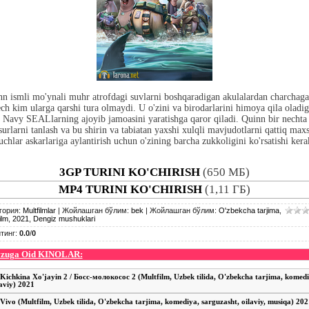
n ismli mo'ynali muhr atrofdagi suvlarni boshqaradigan akulalardan charchag
ch kim ularga qarshi tura olmaydi. U o'zini va birodarlarini himoya qila oladi
Navy SEALlarning ajoyib jamoasini yaratishga qaror qiladi. Quinn bir nechta
surlarni tanlash va bu shirin va tabiatan yaxshi xulqli mavjudotlarni qattiq max
uchlar askarlariga aylantirish uchun o'zining barcha zukkoligini ko'rsatishi kera
3GP TURINI KO'CHIRISH
(650 МБ)
MP4 TURINI KO'CHIRISH
(1,11 ГБ)
гория
:
Multfilmlar
|
Жойлашган бўлим
:
bek
|
Жойлашган бўлим
:
O'zbekcha tarjima
,
ilm
,
2021
,
Dengiz mushuklari
тинг
:
0.0
/
0
zuga Oid KINOLAR:
Kichkina Xo'jayin 2 / Босс-молокосос 2 (Multfilm, Uzbek tilida, O'zbekcha tarjima, komed
laviy) 2021
Vivo (Multfilm, Uzbek tilida, O'zbekcha tarjima, komediya, sarguzasht, oilaviy, musiqa) 20