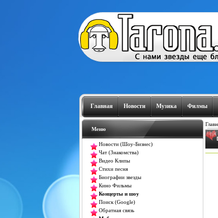
Главная
Новости
Музика
Филмы
Главн
Меню
Новости (Шоу-Бизнес)
Чат (Знакомства)
Видео Клипы
Стихи песня
Биографии звезды
Кино Фильмы
Концерты и шоу
Поиск (Google)
Обратная связь