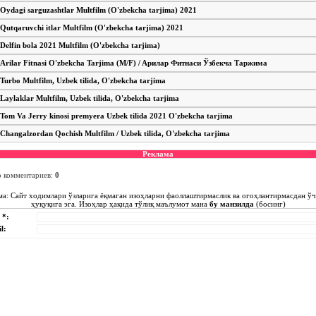
Oydagi sarguzashtlar Multfilm (O'zbekcha tarjima) 2021
Qutqaruvchi itlar Multfilm (O'zbekcha tarjima) 2021
Delfin bola 2021 Multfilm (O'zbekcha tarjima)
Arilar Fitnasi O'zbekcha Tarjima (M/F) / Aрилар Фитнаси Ўзбекча Таржима
Turbo Multfilm, Uzbek tilida, O'zbekcha tarjima
Laylaklar Multfilm, Uzbek tilida, O'zbekcha tarjima
Tom Va Jerry kinosi premyera Uzbek tilida 2021 O'zbekcha tarjima
Changalzordan Qochish Multfilm / Uzbek tilida, O'zbekcha tarjima
Реклама
о комментариев
:
0
ма: Сайт ходимлари ўзларига ёқмаган изоҳларни фаоллаштирмаслик ва огоҳлантирмасдан ў
ҳуқуқига эга. Изоҳлар ҳақида тўлиқ маълумот мана
бу манзилда
(босинг)
 *:
l: